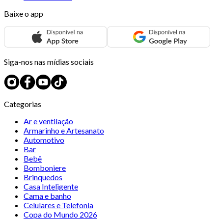
Baixe o app
Siga-nos nas mídias sociais
Categorias
Ar e ventilação
Armarinho e Artesanato
Automotivo
Bar
Bebê
Bomboniere
Brinquedos
Casa Inteligente
Cama e banho
Celulares e Telefonia
Copa do Mundo 2026