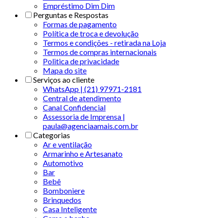
Empréstimo Dim Dim
Perguntas e Respostas
Formas de pagamento
Política de troca e devolução
Termos e condições - retirada na Loja
Termos de compras internacionais
Politica de privacidade
Mapa do site
Serviços ao cliente
WhatsApp | (21) 97971-2181
Central de atendimento
Canal Confidencial
Assessoria de Imprensa |
paula@agenciaamais.com.br
Categorias
Ar e ventilação
Armarinho e Artesanato
Automotivo
Bar
Bebê
Bomboniere
Brinquedos
Casa Inteligente