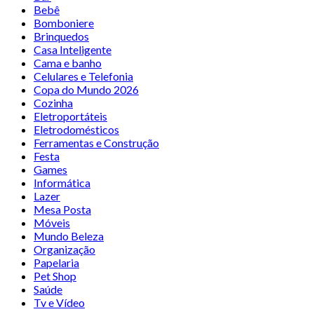
Bebê
Bomboniere
Brinquedos
Casa Inteligente
Cama e banho
Celulares e Telefonia
Copa do Mundo 2026
Cozinha
Eletroportáteis
Eletrodomésticos
Ferramentas e Construção
Festa
Games
Informática
Lazer
Mesa Posta
Móveis
Mundo Beleza
Organização
Papelaria
Pet Shop
Saúde
Tv e Vídeo