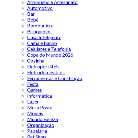
Armarinho e Artesanato
Automotivo
Bar
Bebê
Bomboniere
Brinquedos
Casa Inteligente
Cama e banho
Celulares e Telefonia
Copa do Mundo 2026
Cozinha
Eletroportáteis
Eletrodomésticos
Ferramentas e Construção
Festa
Games
Informática
Lazer
Mesa Posta
Móveis
Mundo Beleza
Organização
Papelaria
Pet Shop