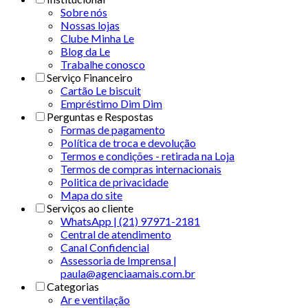
Sobre nós
Nossas lojas
Clube Minha Le
Blog da Le
Trabalhe conosco
Serviço Financeiro
Cartão Le biscuit
Empréstimo Dim Dim
Perguntas e Respostas
Formas de pagamento
Política de troca e devolução
Termos e condições - retirada na Loja
Termos de compras internacionais
Politica de privacidade
Mapa do site
Serviços ao cliente
WhatsApp | (21) 97971-2181
Central de atendimento
Canal Confidencial
Assessoria de Imprensa |
paula@agenciaamais.com.br
Categorias
Ar e ventilação