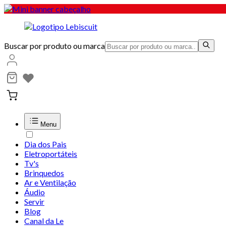
Buscar por produto ou marca
Menu
Dia dos Pais
Eletroportáteis
Tv's
Brinquedos
Ar e Ventilação
Áudio
Servir
Blog
Canal da Le