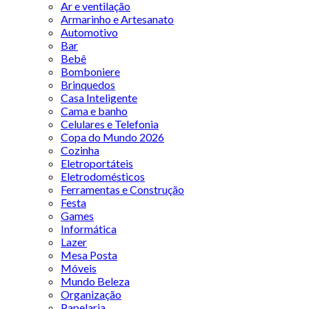
Ar e ventilação
Armarinho e Artesanato
Automotivo
Bar
Bebê
Bomboniere
Brinquedos
Casa Inteligente
Cama e banho
Celulares e Telefonia
Copa do Mundo 2026
Cozinha
Eletroportáteis
Eletrodomésticos
Ferramentas e Construção
Festa
Games
Informática
Lazer
Mesa Posta
Móveis
Mundo Beleza
Organização
Papelaria