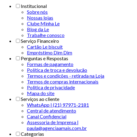
Institucional
Sobre nós
Nossas lojas
Clube Minha Le
Blog da Le
Trabalhe conosco
Serviço Financeiro
Cartão Le biscuit
Empréstimo Dim Dim
Perguntas e Respostas
Formas de pagamento
Política de troca e devolução
Termos e condições - retirada na Loja
Termos de compras internacionais
Politica de privacidade
Mapa do site
Serviços ao cliente
WhatsApp | (21) 97971-2181
Central de atendimento
Canal Confidencial
Assessoria de Imprensa |
paula@agenciaamais.com.br
Categorias