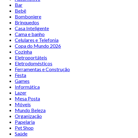
Bar
Bebê
Bomboniere
Brinquedos
Casa Inteligente
Cama e banho
Celulares e Telefonia
Copa do Mundo 2026
Cozinha
Eletroportáteis
Eletrodomésticos
Ferramentas e Construção
Festa
Games
Informática
Lazer
Mesa Posta
Móveis
Mundo Beleza
Organização
Papelaria
Pet Shop
Saúde