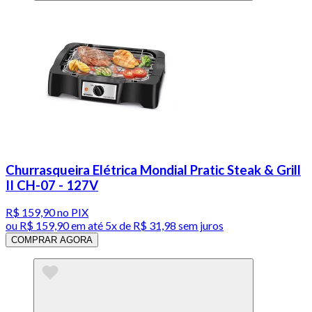
Churrasqueira Elétrica Mondial Pratic Steak & Grill
II CH-07 - 127V
R$ 159,90
no PIX
ou
R$ 159,90
em até
5x de R$ 31,98 sem juros
COMPRAR AGORA