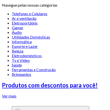
Navegue pelas nossas categorias
Telefones e Celulares
Ar e ventilação
Eletroportáteis
Gamer
Áudio
Utilidades Domésticas
Informática
Esporte e Lazer
Beleza
Eletrodomésticos
Tv e Vídeo
Saúde
Ferramentas e Construção
Brinquedos
Produtos com descontos para você!
Ver mais