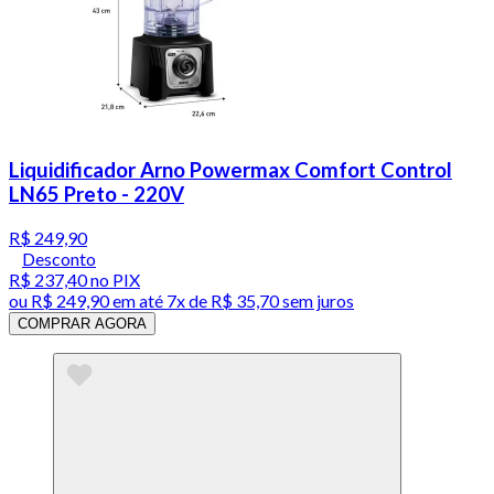
Liquidificador Arno Powermax Comfort Control
LN65 Preto - 220V
R$ 249,90
Desconto
R$ 237,40
no PIX
ou
R$ 249,90
em até
7x de R$ 35,70 sem juros
COMPRAR AGORA