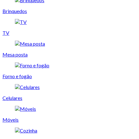
Brinquedos
TV
Mesa posta
Forno e fogão
Celulares
Móveis