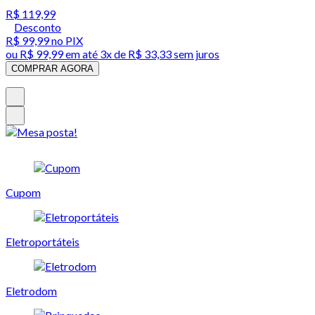
R$ 119,99
Desconto
R$ 99,99
no PIX
ou
R$ 99,99
em até
3x de R$ 33,33 sem juros
COMPRAR AGORA
Cupom
Eletroportáteis
Eletrodom