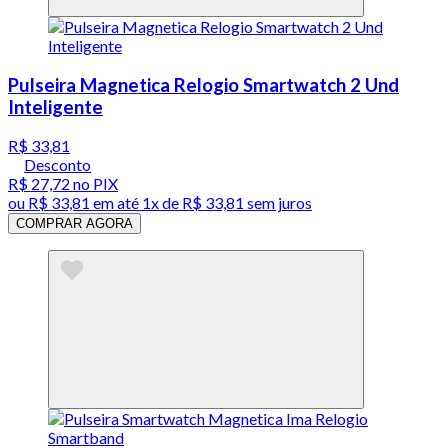
Pulseira Magnetica Relogio Smartwatch 2 Und
Inteligente
R$ 33,81
Desconto
R$ 27,72
no PIX
ou
R$ 33,81
em até 1x de
R$ 33,81
sem juros
COMPRAR AGORA