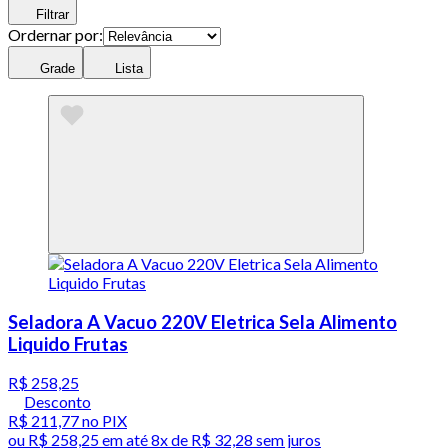
Filtrar
Ordernar por:
Grade
Lista
Seladora A Vacuo 220V Eletrica Sela Alimento
Liquido Frutas
R$ 258,25
Desconto
R$ 211,77
no PIX
ou
R$ 258,25
em até
8x de R$ 32,28 sem juros