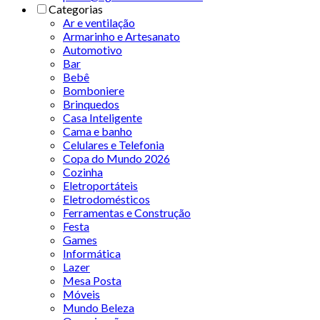
Categorias
Ar e ventilação
Armarinho e Artesanato
Automotivo
Bar
Bebê
Bomboniere
Brinquedos
Casa Inteligente
Cama e banho
Celulares e Telefonia
Copa do Mundo 2026
Cozinha
Eletroportáteis
Eletrodomésticos
Ferramentas e Construção
Festa
Games
Informática
Lazer
Mesa Posta
Móveis
Mundo Beleza