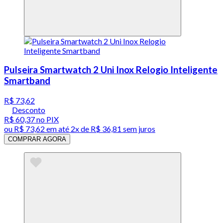
Pulseira Smartwatch 2 Uni Inox Relogio Inteligente
Smartband
R$ 73,62
Desconto
R$ 60,37
no PIX
ou
R$ 73,62
em até
2x de R$ 36,81 sem juros
COMPRAR AGORA