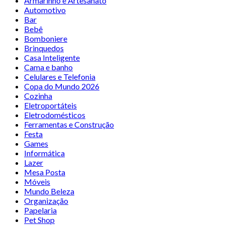
Armarinho e Artesanato
Automotivo
Bar
Bebê
Bomboniere
Brinquedos
Casa Inteligente
Cama e banho
Celulares e Telefonia
Copa do Mundo 2026
Cozinha
Eletroportáteis
Eletrodomésticos
Ferramentas e Construção
Festa
Games
Informática
Lazer
Mesa Posta
Móveis
Mundo Beleza
Organização
Papelaria
Pet Shop