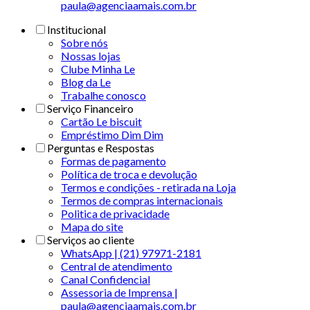
paula@agenciaamais.com.br
Institucional
Sobre nós
Nossas lojas
Clube Minha Le
Blog da Le
Trabalhe conosco
Serviço Financeiro
Cartão Le biscuit
Empréstimo Dim Dim
Perguntas e Respostas
Formas de pagamento
Política de troca e devolução
Termos e condições - retirada na Loja
Termos de compras internacionais
Politica de privacidade
Mapa do site
Serviços ao cliente
WhatsApp | (21) 97971-2181
Central de atendimento
Canal Confidencial
Assessoria de Imprensa |
paula@agenciaamais.com.br