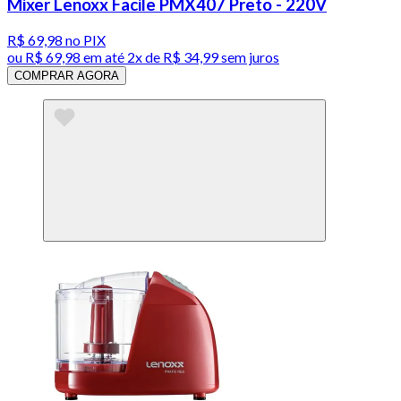
Mixer Lenoxx Facile PMX407 Preto - 220V
R$ 69,98
no PIX
ou
R$ 69,98
em até
2x de R$ 34,99 sem juros
COMPRAR AGORA