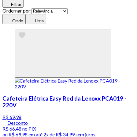
Filtrar
Ordernar por:
Grade
Lista
Cafeteira Elétrica Easy Red da Lenoxx PCA019 -
220V
R$ 69,98
Desconto
R$ 66,48
no PIX
ou
R$ 69,98
em até
2x de R$ 34,99 sem juros