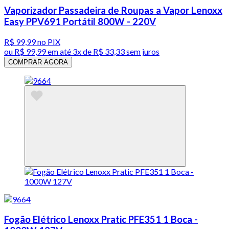
Vaporizador Passadeira de Roupas a Vapor Lenoxx
Easy PPV691 Portátil 800W - 220V
R$ 99,99
no PIX
ou
R$ 99,99
em até
3x de R$ 33,33 sem juros
COMPRAR AGORA
Fogão Elétrico Lenoxx Pratic PFE351 1 Boca -