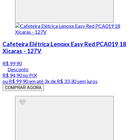
Cafeteira Elétrica Lenoxx Easy Red PCA019 18
Xícaras - 127V
R$ 99,90
Desconto
R$ 94,90
no PIX
ou
R$ 99,90
em até
3x de R$ 33,30 sem juros
COMPRAR AGORA