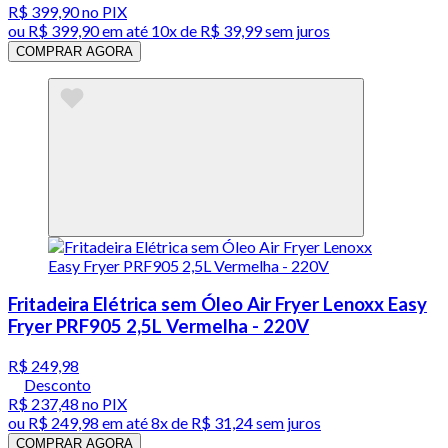
R$ 399,90
no PIX
ou
R$ 399,90
em até
10x de R$ 39,99 sem juros
COMPRAR AGORA
Fritadeira Elétrica sem Óleo Air Fryer Lenoxx Easy
Fryer PRF905 2,5L Vermelha - 220V
R$ 249,98
Desconto
R$ 237,48
no PIX
ou
R$ 249,98
em até
8x de R$ 31,24 sem juros
COMPRAR AGORA