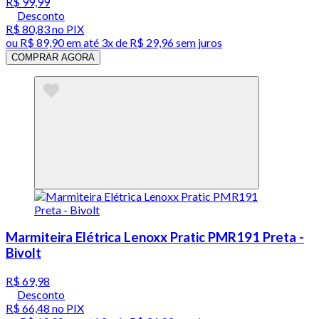
R$ 99,99
Desconto
R$ 80,83
no PIX
ou
R$ 89,90
em até
3x de R$ 29,96 sem juros
COMPRAR AGORA
Marmiteira Elétrica Lenoxx Pratic PMR191 Preta -
Bivolt
R$ 69,98
Desconto
R$ 66,48
no PIX