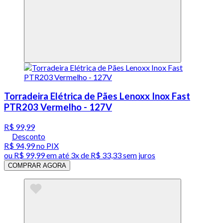
Torradeira Elétrica de Pães Lenoxx Inox Fast
PTR203 Vermelho - 127V
R$ 99,99
Desconto
R$ 94,99
no PIX
ou
R$ 99,99
em até
3x de R$ 33,33 sem juros
COMPRAR AGORA