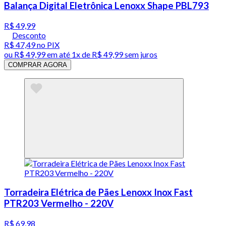
Balança Digital Eletrônica Lenoxx Shape PBL793
R$ 49,99
Desconto
R$ 47,49
no PIX
ou
R$ 49,99
em até 1x de
R$ 49,99
sem juros
COMPRAR AGORA
Torradeira Elétrica de Pães Lenoxx Inox Fast
PTR203 Vermelho - 220V
R$ 69,98