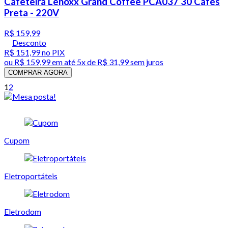
Cafeteira Lenoxx Grand Coffee PCA037 30 Cafés
Preta - 220V
R$ 159,99
Desconto
R$ 151,99
no PIX
ou
R$ 159,99
em até
5x de R$ 31,99 sem juros
COMPRAR AGORA
1
2
Cupom
Eletroportáteis
Eletrodom