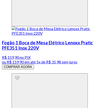
Fogão 1 Boca de Mesa Elétrico Lenoxx Pratic
PFE351 Inox 220V
R$ 159,90
no PIX
ou
R$ 159,90
em até
5x de R$ 31,98 sem juros
COMPRAR AGORA