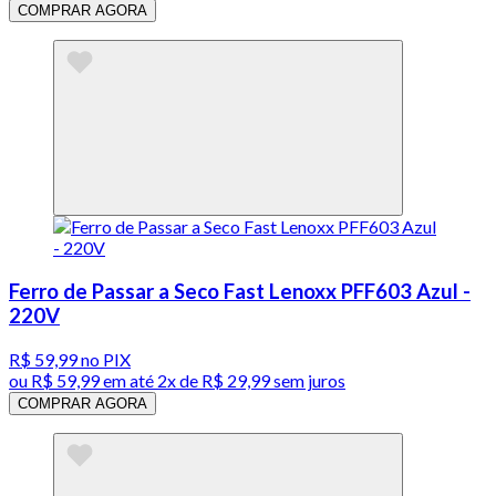
COMPRAR AGORA
Ferro de Passar a Seco Fast Lenoxx PFF603 Azul -
220V
R$ 59,99
no PIX
ou
R$ 59,99
em até
2x de R$ 29,99 sem juros
COMPRAR AGORA