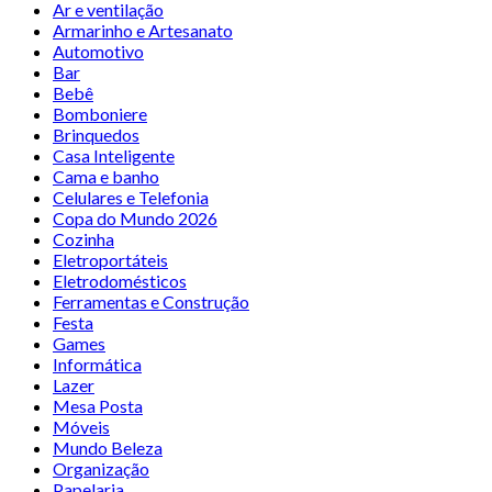
Ar e ventilação
Armarinho e Artesanato
Automotivo
Bar
Bebê
Bomboniere
Brinquedos
Casa Inteligente
Cama e banho
Celulares e Telefonia
Copa do Mundo 2026
Cozinha
Eletroportáteis
Eletrodomésticos
Ferramentas e Construção
Festa
Games
Informática
Lazer
Mesa Posta
Móveis
Mundo Beleza
Organização
Papelaria