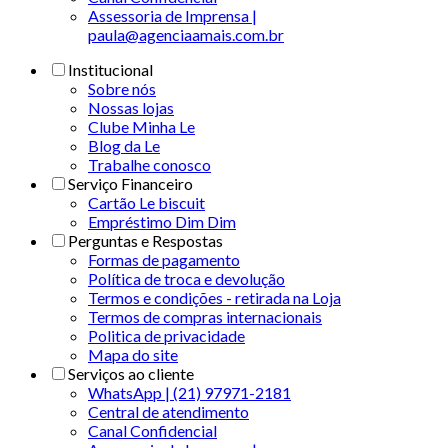
Assessoria de Imprensa |
paula@agenciaamais.com.br
Institucional
Sobre nós
Nossas lojas
Clube Minha Le
Blog da Le
Trabalhe conosco
Serviço Financeiro
Cartão Le biscuit
Empréstimo Dim Dim
Perguntas e Respostas
Formas de pagamento
Política de troca e devolução
Termos e condições - retirada na Loja
Termos de compras internacionais
Politica de privacidade
Mapa do site
Serviços ao cliente
WhatsApp | (21) 97971-2181
Central de atendimento
Canal Confidencial