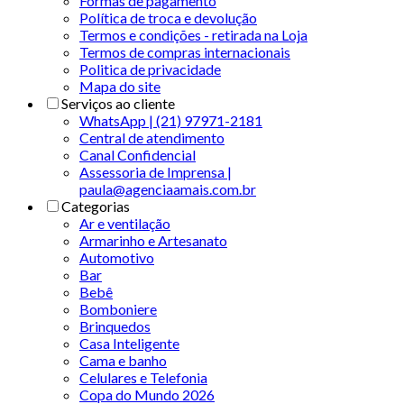
Formas de pagamento
Política de troca e devolução
Termos e condições - retirada na Loja
Termos de compras internacionais
Politica de privacidade
Mapa do site
Serviços ao cliente
WhatsApp | (21) 97971-2181
Central de atendimento
Canal Confidencial
Assessoria de Imprensa |
paula@agenciaamais.com.br
Categorias
Ar e ventilação
Armarinho e Artesanato
Automotivo
Bar
Bebê
Bomboniere
Brinquedos
Casa Inteligente
Cama e banho
Celulares e Telefonia
Copa do Mundo 2026