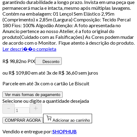
garantindo durabilidade a longo prazo. Invista em uma peça que
permanecerá macia e intacta, mesmo após múltiplas lavagens.
Contém na embalagem: 01 Lençol Sem Elástico 2,95m
(Comprimento) x 2,85m (Largura) Composição: Tecido Percal
180 Fios: 100% Algodão Atenção: A foto apresentada no
Anuncio pertence ao nosso Atelier, é a foto original do
produto(Cuidado com as Falsificações) As Cores podem mudar
de acordo com o Monitor. Fique atento à descrição do produto.
Ler descri��o completa
R$ 98,82
no PIX
Desconto
ou
R$ 109,80
em até
3x de R$ 36,60 sem juros
Parcele em até
3
x com o cartão
Le Biscuit
Ver mais formas de pagamento
Selecione ou digite a quantidade desejada
COMPRAR AGORA
Adicionar ao carrinho
Vendido e entregue por:
SHOPHUB