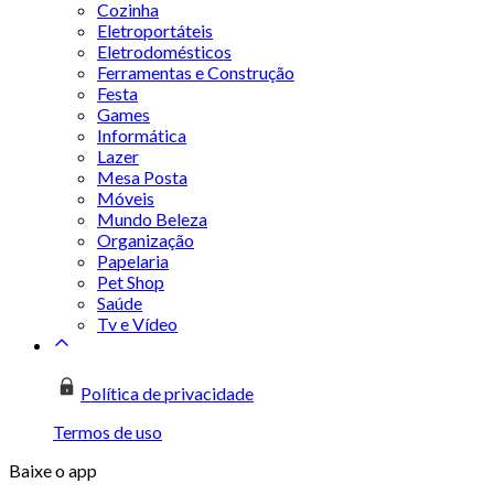
Cozinha
Eletroportáteis
Eletrodomésticos
Ferramentas e Construção
Festa
Games
Informática
Lazer
Mesa Posta
Móveis
Mundo Beleza
Organização
Papelaria
Pet Shop
Saúde
Tv e Vídeo
Política de privacidade
Termos de uso
Baixe o app