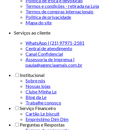
Política de troca e devolução
Termos e condições - retirada na Loja
Termos de compras internacionais
Politica de privacidade
Mapa do site
Serviços ao cliente
WhatsApp | (21) 97971-2181
Central de atendimento
Canal Confidencial
Assessoria de Imprensa |
paula@agenciaamais.com.br
Institucional
Sobre nós
Nossas lojas
Clube Minha Le
Blog da Le
Trabalhe conosco
Serviço Financeiro
Cartão Le biscuit
Empréstimo Dim Dim
Perguntas e Respostas