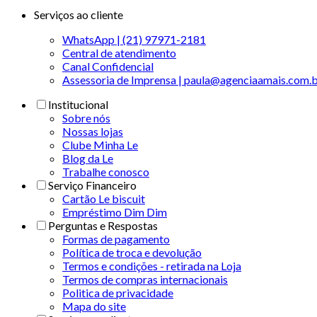
Serviços ao cliente
WhatsApp | (21) 97971-2181
Central de atendimento
Canal Confidencial
Assessoria de Imprensa | paula@agenciaamais.com.
Institucional
Sobre nós
Nossas lojas
Clube Minha Le
Blog da Le
Trabalhe conosco
Serviço Financeiro
Cartão Le biscuit
Empréstimo Dim Dim
Perguntas e Respostas
Formas de pagamento
Política de troca e devolução
Termos e condições - retirada na Loja
Termos de compras internacionais
Politica de privacidade
Mapa do site