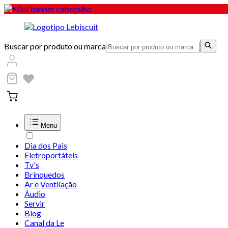
Buscar por produto ou marca
Menu
Dia dos Pais
Eletroportáteis
Tv's
Brinquedos
Ar e Ventilação
Áudio
Servir
Blog
Canal da Le