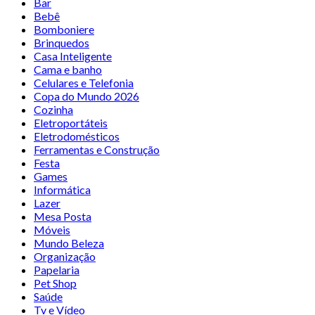
Bar
Bebê
Bomboniere
Brinquedos
Casa Inteligente
Cama e banho
Celulares e Telefonia
Copa do Mundo 2026
Cozinha
Eletroportáteis
Eletrodomésticos
Ferramentas e Construção
Festa
Games
Informática
Lazer
Mesa Posta
Móveis
Mundo Beleza
Organização
Papelaria
Pet Shop
Saúde
Tv e Vídeo