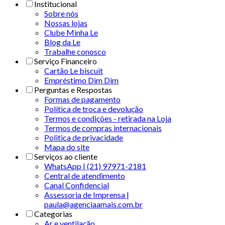
Institucional
Sobre nós
Nossas lojas
Clube Minha Le
Blog da Le
Trabalhe conosco
Serviço Financeiro
Cartão Le biscuit
Empréstimo Dim Dim
Perguntas e Respostas
Formas de pagamento
Política de troca e devolução
Termos e condições - retirada na Loja
Termos de compras internacionais
Politica de privacidade
Mapa do site
Serviços ao cliente
WhatsApp | (21) 97971-2181
Central de atendimento
Canal Confidencial
Assessoria de Imprensa |
paula@agenciaamais.com.br
Categorias
Ar e ventilação