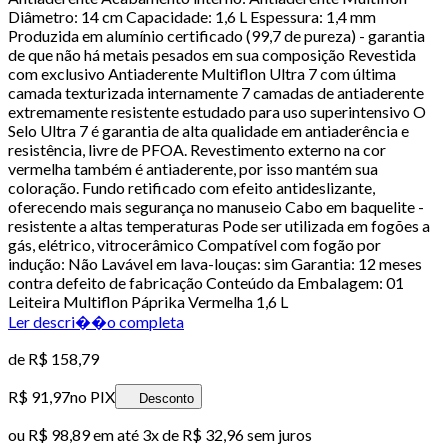
Diâmetro: 14 cm Capacidade: 1,6 L Espessura: 1,4 mm
Produzida em alumínio certificado (99,7 de pureza) - garantia
de que não há metais pesados em sua composição Revestida
com exclusivo Antiaderente Multiflon Ultra 7 com última
camada texturizada internamente 7 camadas de antiaderente
extremamente resistente estudado para uso superintensivo O
Selo Ultra 7 é garantia de alta qualidade em antiaderência e
resistência, livre de PFOA. Revestimento externo na cor
vermelha também é antiaderente, por isso mantém sua
coloração. Fundo retificado com efeito antideslizante,
oferecendo mais segurança no manuseio Cabo em baquelite -
resistente a altas temperaturas Pode ser utilizada em fogões a
gás, elétrico, vitrocerâmico Compatível com fogão por
indução: Não Lavável em lava-louças: sim Garantia: 12 meses
contra defeito de fabricação Conteúdo da Embalagem: 01
Leiteira Multiflon Páprika Vermelha 1,6 L
Ler descri��o completa
de
R$ 158,79
R$ 91,97
no PIX
Desconto
ou
R$ 98,89
em até
3x de R$ 32,96 sem juros