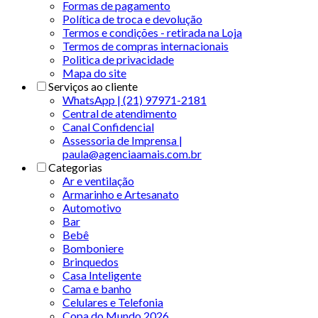
Formas de pagamento
Política de troca e devolução
Termos e condições - retirada na Loja
Termos de compras internacionais
Politica de privacidade
Mapa do site
Serviços ao cliente
WhatsApp | (21) 97971-2181
Central de atendimento
Canal Confidencial
Assessoria de Imprensa |
paula@agenciaamais.com.br
Categorias
Ar e ventilação
Armarinho e Artesanato
Automotivo
Bar
Bebê
Bomboniere
Brinquedos
Casa Inteligente
Cama e banho
Celulares e Telefonia
Copa do Mundo 2026