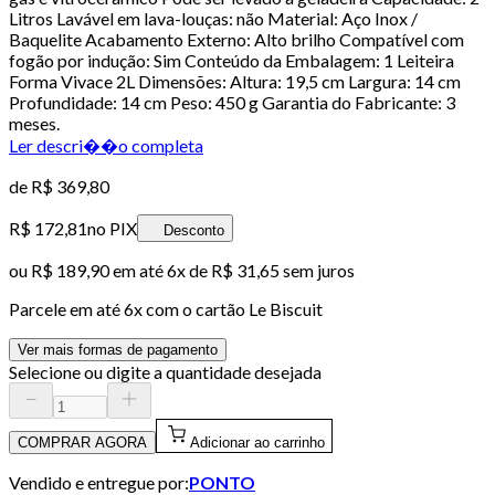
Litros Lavável em lava-louças: não Material: Aço Inox /
Baquelite Acabamento Externo: Alto brilho Compatível com
fogão por indução: Sim Conteúdo da Embalagem: 1 Leiteira
Forma Vivace 2L Dimensões: Altura: 19,5 cm Largura: 14 cm
Profundidade: 14 cm Peso: 450 g Garantia do Fabricante: 3
meses.
Ler descri��o completa
de
R$ 369,80
R$ 172,81
no PIX
Desconto
ou
R$ 189,90
em até
6x de R$ 31,65 sem juros
Parcele em até
6
x com o cartão
Le Biscuit
Ver mais formas de pagamento
Selecione ou digite a quantidade desejada
COMPRAR AGORA
Adicionar ao carrinho
Vendido e entregue por:
PONTO