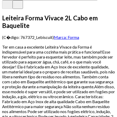
Leiteira Forma Vivace 2L Cabo em
Baquelite
(C�digo:
767372_Lebiscuit
)
Marca:
Forma
Ter em casa a excelente Leiteira Vivace da Forma é
indispensável para uma cozinha mais prática e funcional!Esse
fervedor é perfeito para esquentar leite, mas também pode ser
utilizado para aquecer água, chá, café, e o que mais você
desejar! Ela é fabricada em Aço Inox de excelente qualidade,
um material ideal para o preparo de receitas saudáveis, pois não
libera nenhum tipo de resíduo nos alimentos. Também conta
com cabo em Baquelite antitérmico que garante sua segurança
e proteção durante a manipulação da leiteira quente.Além disso,
esse modelo é super versátil, e pode ser utilizado em fogões por
indução, a gás, elétrico ou vitrocerâmico. Características:
Fabricado em Aço Inox de alta qualidade Cabo em Baquelite
Antitérmico para maior segurança Não solta nenhum resíduo
nos alimentos Pode ser utilizado nos fogões elétrico, indução,
gás e vitrocerâmico Pode ser levado à geladeira Capacidade: 2