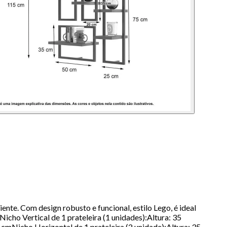
nte. Com design robusto e funcional, estilo Lego, é ideal
cho Vertical de 1 prateleira (1 unidades):Altura: 35
cmNicho Horizontal de 1 prateleira (2 unidade):Altura: 35