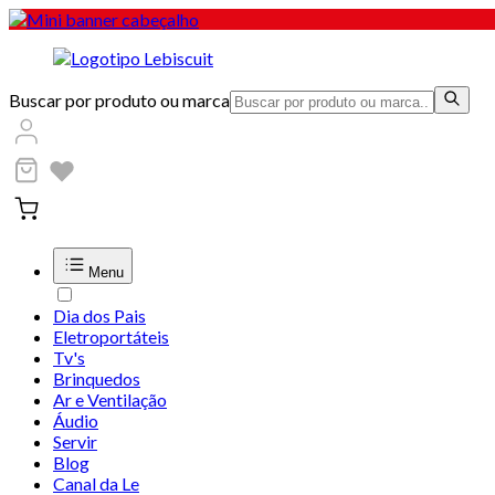
Buscar por produto ou marca
Menu
Dia dos Pais
Eletroportáteis
Tv's
Brinquedos
Ar e Ventilação
Áudio
Servir
Blog
Canal da Le