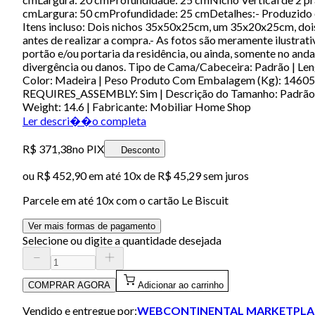
cmLargura: 50 cmProfundidade: 25 cmDetalhes:- Produzi
Itens incluso: Dois nichos 35x50x25cm, um 35x20x25cm, doi
antes de realizar a compra.- As fotos são meramente ilustr
portão e/ou portaria da residência, ou ainda, somente no and
divergência ou danos. Tipo de Cama/Cabeceira: Padrão | Le
Color: Madeira | Peso Produto Com Embalagem (Kg): 14605
REQUIRES_ASSEMBLY: Sim | Descrição do Tamanho: Padrão | 
Weight: 14.6 | Fabricante: Mobiliar Home Shop
Ler descri��o completa
R$ 371,38
no PIX
Desconto
ou
R$ 452,90
em até
10x de R$ 45,29 sem juros
Parcele em até
10
x com o cartão
Le Biscuit
Ver mais formas de pagamento
Selecione ou digite a quantidade desejada
COMPRAR AGORA
Adicionar ao carrinho
Vendido e entregue por:
WEBCONTINENTAL MARKETPLA