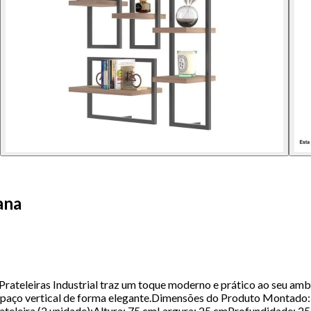
ana
rateleiras Industrial traz um toque moderno e prático ao seu ambie
spaço vertical de forma elegante.Dimensões do Produto Montado:Ni
eleira (2 unidade):Altura: 75 cmLargura: 25 cmProfundidade: 25 