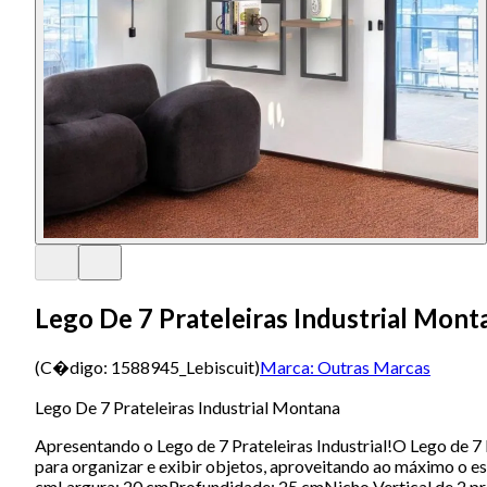
Lego De 7 Prateleiras Industrial Mont
(C�digo:
1588945_Lebiscuit
)
Marca:
Outras Marcas
Lego De 7 Prateleiras Industrial Montana
Apresentando o Lego de 7 Prateleiras Industrial!O Lego de 7 P
para organizar e exibir objetos, aproveitando ao máximo o e
cmLargura: 20 cmProfundidade: 25 cmNicho Vertical de 2 prat