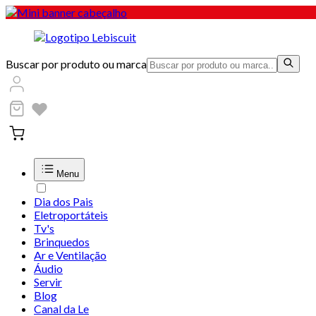
Buscar por produto ou marca
Menu
Dia dos Pais
Eletroportáteis
Tv's
Brinquedos
Ar e Ventilação
Áudio
Servir
Blog
Canal da Le