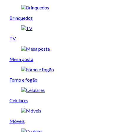
Brinquedos
TV
Mesa posta
Forno e fogão
Celulares
Móveis