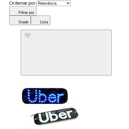
Ordernar por:
Filtrar por
Grade
Lista