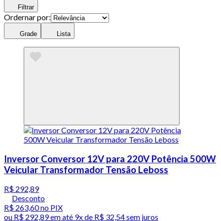
Filtrar
Ordernar por:
Grade
Lista
Inversor Conversor 12V para 220V Potência 500W
Veicular Transformador Tensão Leboss
R$ 292,89
Desconto
R$ 263,60
no PIX
ou
R$ 292,89
em até
9x de R$ 32,54 sem juros