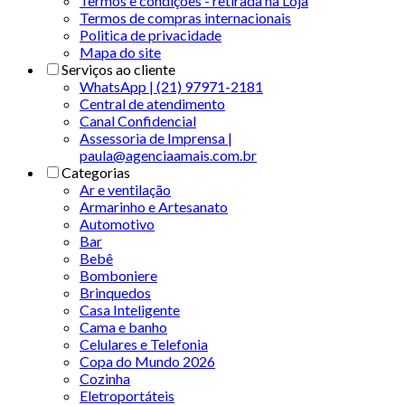
Termos e condições - retirada na Loja
Termos de compras internacionais
Politica de privacidade
Mapa do site
Serviços ao cliente
WhatsApp | (21) 97971-2181
Central de atendimento
Canal Confidencial
Assessoria de Imprensa |
paula@agenciaamais.com.br
Categorias
Ar e ventilação
Armarinho e Artesanato
Automotivo
Bar
Bebê
Bomboniere
Brinquedos
Casa Inteligente
Cama e banho
Celulares e Telefonia
Copa do Mundo 2026
Cozinha
Eletroportáteis