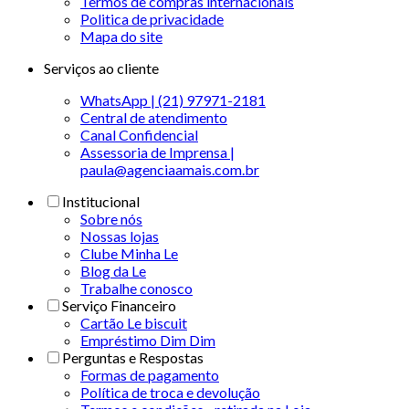
Termos de compras internacionais
Politica de privacidade
Mapa do site
Serviços ao cliente
WhatsApp | (21) 97971-2181
Central de atendimento
Canal Confidencial
Assessoria de Imprensa |
paula@agenciaamais.com.br
Institucional
Sobre nós
Nossas lojas
Clube Minha Le
Blog da Le
Trabalhe conosco
Serviço Financeiro
Cartão Le biscuit
Empréstimo Dim Dim
Perguntas e Respostas
Formas de pagamento
Política de troca e devolução