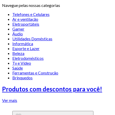
Navegue pelas nossas categorias
Telefones e Celulares
Ar e ventilação
Eletroportáteis
Gamer
Áudio
Utilidades Domésticas
Informática
Esporte e Lazer
Beleza
Eletrodomésticos
Tv e Vídeo
Saúde
Ferramentas e Construção
Brinquedos
Produtos com descontos para você!
Ver mais