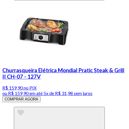
Churrasqueira Elétrica Mondial Pratic Steak & Grill
II CH-07 - 127V
R$ 159,90
no PIX
ou
R$ 159,90
em até
5x de R$ 31,98 sem juros
COMPRAR AGORA