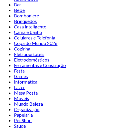
Bar
Bebê
Bomboniere
Brinquedos
Casa Inteligente
Cama e banho
Celulares e Telefonia
Copa do Mundo 2026
Cozinha
Eletroportáteis
Eletrodomésticos
Ferramentas e Construção
Festa
Games
Informática
Lazer
Mesa Posta
Móveis
Mundo Beleza
Organização
Papelaria
Pet Shop
Saúde