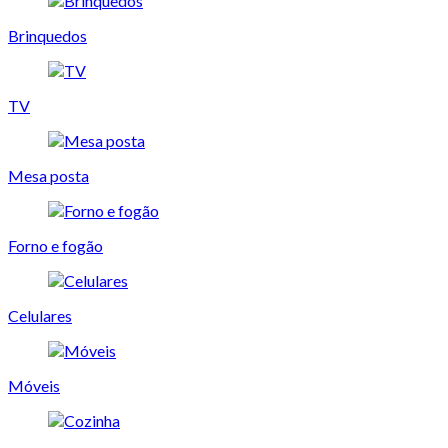
Brinquedos
TV
Mesa posta
Forno e fogão
Celulares
Móveis