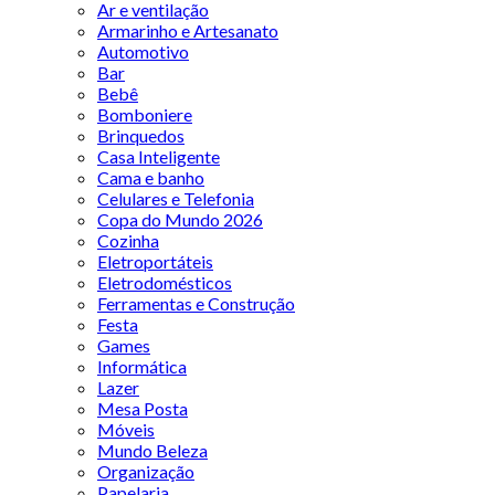
Ar e ventilação
Armarinho e Artesanato
Automotivo
Bar
Bebê
Bomboniere
Brinquedos
Casa Inteligente
Cama e banho
Celulares e Telefonia
Copa do Mundo 2026
Cozinha
Eletroportáteis
Eletrodomésticos
Ferramentas e Construção
Festa
Games
Informática
Lazer
Mesa Posta
Móveis
Mundo Beleza
Organização
Papelaria