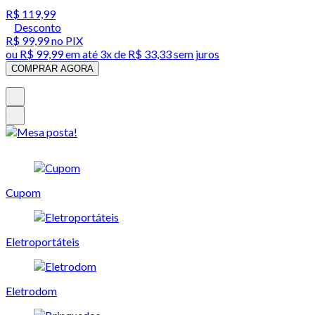
R$ 119,99
Desconto
R$ 99,99
no PIX
ou
R$ 99,99
em até
3x de R$ 33,33 sem juros
COMPRAR AGORA
Cupom
Eletroportáteis
Eletrodom