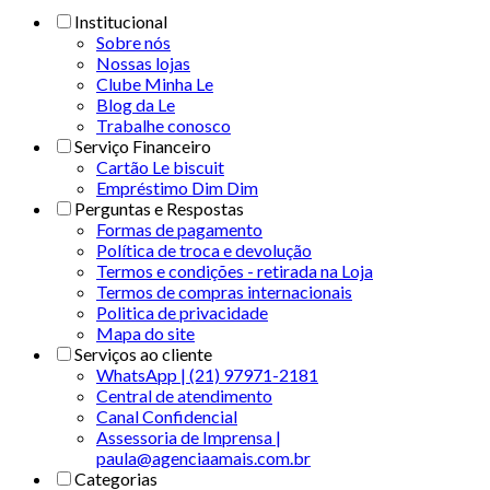
Institucional
Sobre nós
Nossas lojas
Clube Minha Le
Blog da Le
Trabalhe conosco
Serviço Financeiro
Cartão Le biscuit
Empréstimo Dim Dim
Perguntas e Respostas
Formas de pagamento
Política de troca e devolução
Termos e condições - retirada na Loja
Termos de compras internacionais
Politica de privacidade
Mapa do site
Serviços ao cliente
WhatsApp | (21) 97971-2181
Central de atendimento
Canal Confidencial
Assessoria de Imprensa |
paula@agenciaamais.com.br
Categorias