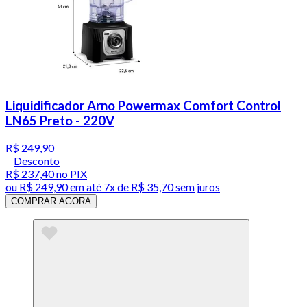
Liquidificador Arno Powermax Comfort Control
LN65 Preto - 220V
R$ 249,90
Desconto
R$ 237,40
no PIX
ou
R$ 249,90
em até
7x de R$ 35,70 sem juros
COMPRAR AGORA