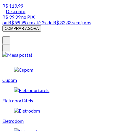
R$ 119,99
Desconto
R$ 99,99
no PIX
ou
R$ 99,99
em até
3x de R$ 33,33 sem juros
COMPRAR AGORA
Cupom
Eletroportáteis
Eletrodom