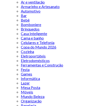
Ar e ventilação
Armarinho e Artesanato
Automotivo
Bar
Bebê
Bomboniere
Brinquedos
Casa Inteligente
Cama e banho
Celulares e Telefonia
Copa do Mundo 2026
Cozinha
Eletroportáteis
Eletrodomésticos
Ferramentas e Construção
Festa
Games
Informática
Lazer
Mesa Posta
Móveis
Mundo Beleza
Organização
Papelaria