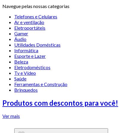
Navegue pelas nossas categorias
Telefones e Celulares
Ar e ventilação
Eletroportáteis
Gamer
Áudio
Utilidades Domésticas
Informática
Esporte e Lazer
Beleza
Eletrodomésticos
Tv e Vídeo
Saúde
Ferramentas e Construção
Brinquedos
Produtos com descontos para você!
Ver mais