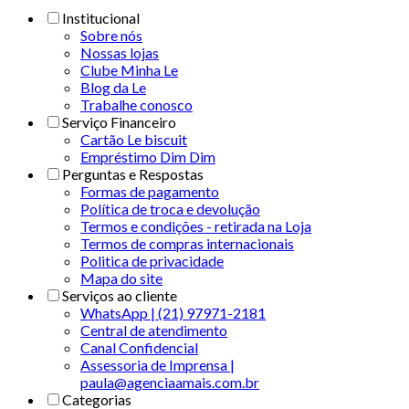
Institucional
Sobre nós
Nossas lojas
Clube Minha Le
Blog da Le
Trabalhe conosco
Serviço Financeiro
Cartão Le biscuit
Empréstimo Dim Dim
Perguntas e Respostas
Formas de pagamento
Política de troca e devolução
Termos e condições - retirada na Loja
Termos de compras internacionais
Politica de privacidade
Mapa do site
Serviços ao cliente
WhatsApp | (21) 97971-2181
Central de atendimento
Canal Confidencial
Assessoria de Imprensa |
paula@agenciaamais.com.br
Categorias