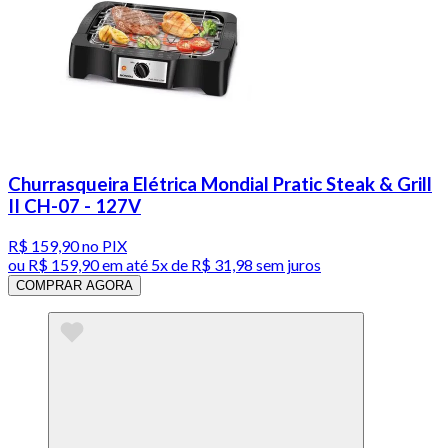
Churrasqueira Elétrica Mondial Pratic Steak & Grill
II CH-07 - 127V
R$ 159,90
no PIX
ou
R$ 159,90
em até
5x de R$ 31,98 sem juros
COMPRAR AGORA