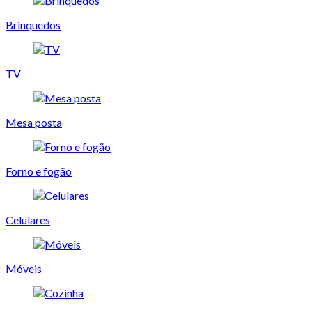
Brinquedos
TV
Mesa posta
Forno e fogão
Celulares
Móveis