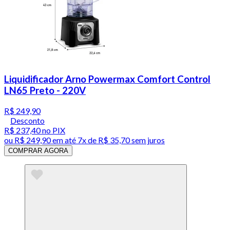
Liquidificador Arno Powermax Comfort Control
LN65 Preto - 220V
R$ 249,90
Desconto
R$ 237,40
no PIX
ou
R$ 249,90
em até
7x de R$ 35,70 sem juros
COMPRAR AGORA