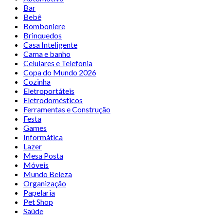
Bar
Bebê
Bomboniere
Brinquedos
Casa Inteligente
Cama e banho
Celulares e Telefonia
Copa do Mundo 2026
Cozinha
Eletroportáteis
Eletrodomésticos
Ferramentas e Construção
Festa
Games
Informática
Lazer
Mesa Posta
Móveis
Mundo Beleza
Organização
Papelaria
Pet Shop
Saúde