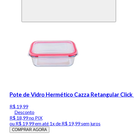
Pote de Vidro Hermético Cazza Retangular Clic
R$ 19,99
Desconto
R$ 18,99
no PIX
ou
R$ 19,99
em até 1x de
R$ 19,99
sem juros
COMPRAR AGORA