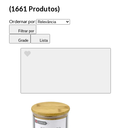
(
1661 Produtos
)
Ordernar por:
Filtrar por
Grade
Lista