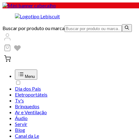
Buscar por produto ou marca
Menu
Dia dos Pais
Eletroportáteis
Tv's
Brinquedos
Ar e Ventilação
Áudio
Servir
Blog
Canal da Le