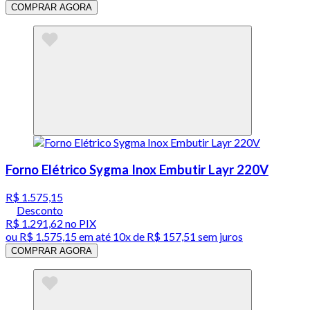
COMPRAR AGORA
Forno Elétrico Sygma Inox Embutir Layr 220V
R$ 1.575,15
Desconto
R$ 1.291,62
no PIX
ou
R$ 1.575,15
em até
10x de R$ 157,51 sem juros
COMPRAR AGORA