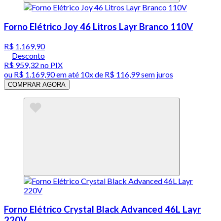
Forno Elétrico Joy 46 Litros Layr Branco 110V
R$ 1.169,90
Desconto
R$ 959,32
no PIX
ou
R$ 1.169,90
em até
10x de R$ 116,99 sem juros
COMPRAR AGORA
Forno Elétrico Crystal Black Advanced 46L Layr
220V