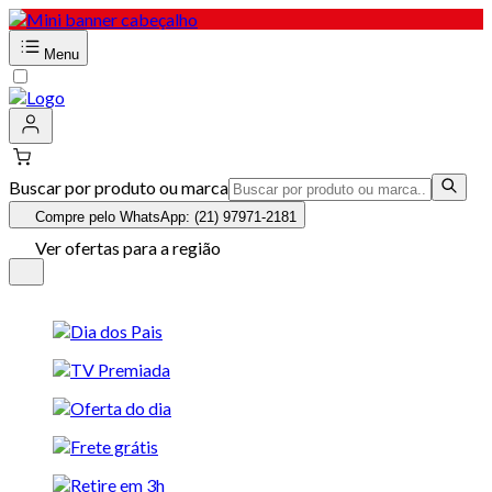
Menu
Buscar por produto ou marca
Compre pelo WhatsApp: (21) 97971-2181
Ver ofertas para a região