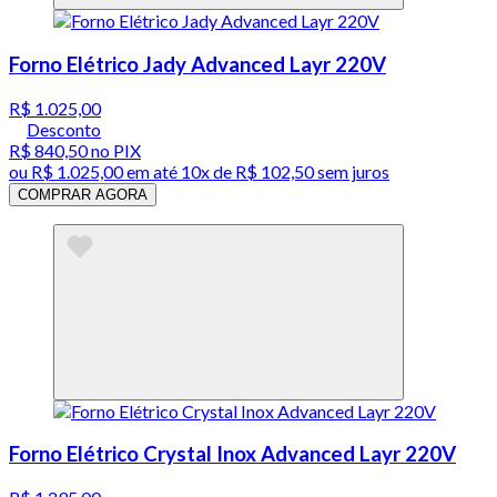
Forno Elétrico Jady Advanced Layr 220V
R$ 1.025,00
Desconto
R$ 840,50
no PIX
ou
R$ 1.025,00
em até
10x de R$ 102,50 sem juros
COMPRAR AGORA
Forno Elétrico Crystal Inox Advanced Layr 220V