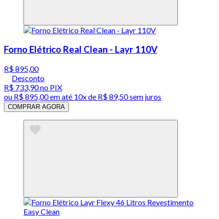
Forno Elétrico Real Clean - Layr 110V
R$ 895,00
Desconto
R$ 733,90
no PIX
ou
R$ 895,00
em até
10x de R$ 89,50 sem juros
COMPRAR AGORA