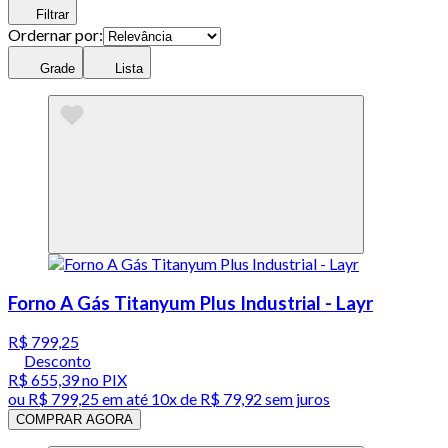
Filtrar
Ordernar por:
Grade
Lista
Forno A Gás Titanyum Plus Industrial - Layr
R$ 799,25
Desconto
R$ 655,39
no PIX
ou
R$ 799,25
em até
10x de R$ 79,92 sem juros
COMPRAR AGORA