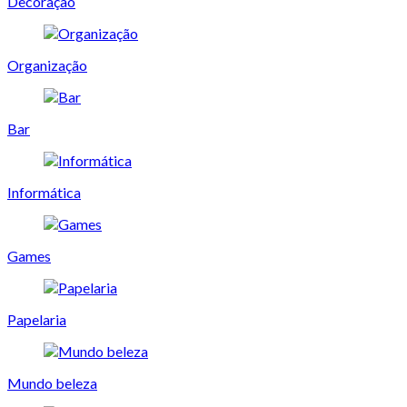
Decoração
Organização
Bar
Informática
Games
Papelaria
Mundo beleza