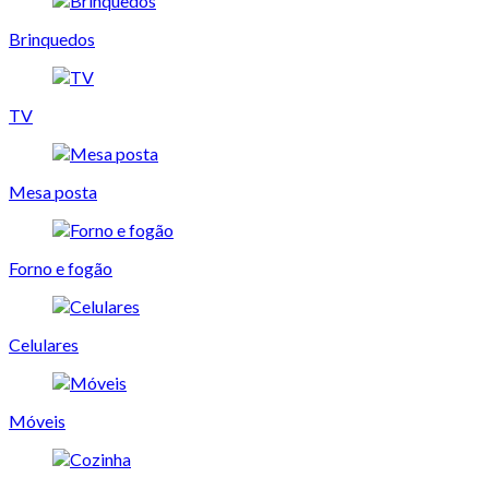
Brinquedos
TV
Mesa posta
Forno e fogão
Celulares
Móveis