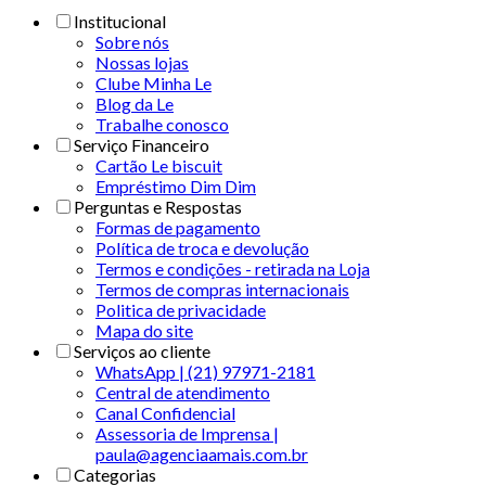
Institucional
Sobre nós
Nossas lojas
Clube Minha Le
Blog da Le
Trabalhe conosco
Serviço Financeiro
Cartão Le biscuit
Empréstimo Dim Dim
Perguntas e Respostas
Formas de pagamento
Política de troca e devolução
Termos e condições - retirada na Loja
Termos de compras internacionais
Politica de privacidade
Mapa do site
Serviços ao cliente
WhatsApp | (21) 97971-2181
Central de atendimento
Canal Confidencial
Assessoria de Imprensa |
paula@agenciaamais.com.br
Categorias