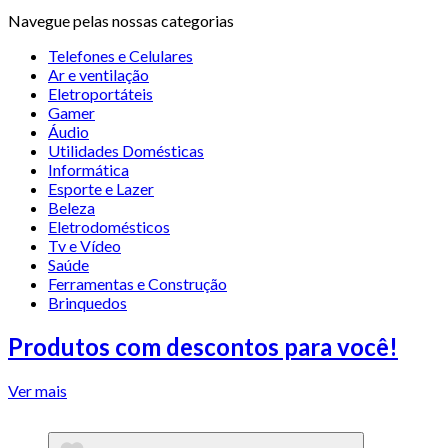
Navegue pelas nossas categorias
Telefones e Celulares
Ar e ventilação
Eletroportáteis
Gamer
Áudio
Utilidades Domésticas
Informática
Esporte e Lazer
Beleza
Eletrodomésticos
Tv e Vídeo
Saúde
Ferramentas e Construção
Brinquedos
Produtos com descontos para você!
Ver mais