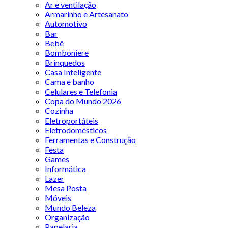
Ar e ventilação
Armarinho e Artesanato
Automotivo
Bar
Bebê
Bomboniere
Brinquedos
Casa Inteligente
Cama e banho
Celulares e Telefonia
Copa do Mundo 2026
Cozinha
Eletroportáteis
Eletrodomésticos
Ferramentas e Construção
Festa
Games
Informática
Lazer
Mesa Posta
Móveis
Mundo Beleza
Organização
Papelaria