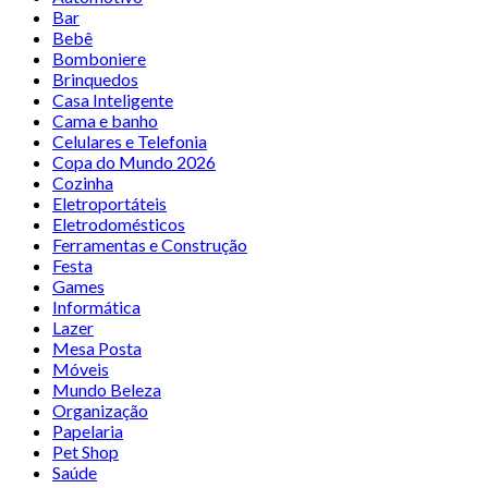
Bar
Bebê
Bomboniere
Brinquedos
Casa Inteligente
Cama e banho
Celulares e Telefonia
Copa do Mundo 2026
Cozinha
Eletroportáteis
Eletrodomésticos
Ferramentas e Construção
Festa
Games
Informática
Lazer
Mesa Posta
Móveis
Mundo Beleza
Organização
Papelaria
Pet Shop
Saúde