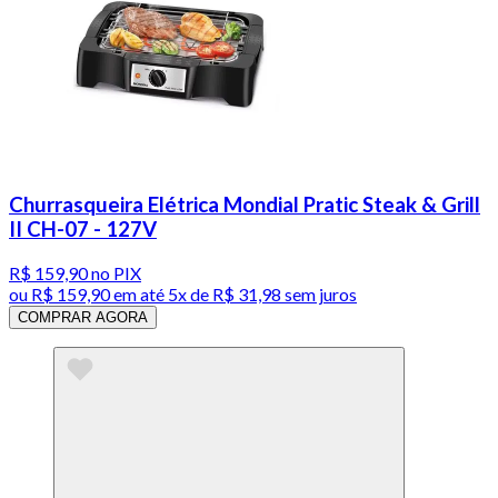
Churrasqueira Elétrica Mondial Pratic Steak & Grill
II CH-07 - 127V
R$ 159,90
no PIX
ou
R$ 159,90
em até
5x de R$ 31,98 sem juros
COMPRAR AGORA