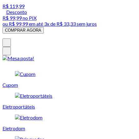
R$ 119,99
Desconto
R$ 99,99
no PIX
ou
R$ 99,99
em até
3x de R$ 33,33 sem juros
COMPRAR AGORA
Cupom
Eletroportáteis
Eletrodom