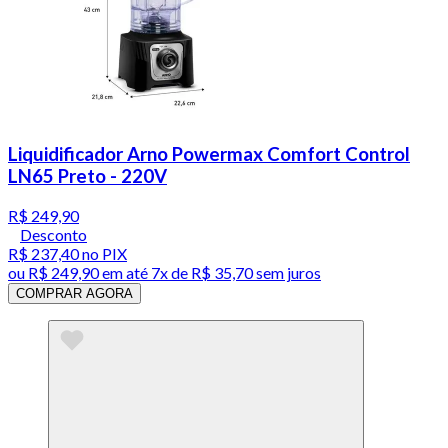
Liquidificador Arno Powermax Comfort Control
LN65 Preto - 220V
R$ 249,90
Desconto
R$ 237,40
no PIX
ou
R$ 249,90
em até
7x de R$ 35,70 sem juros
COMPRAR AGORA