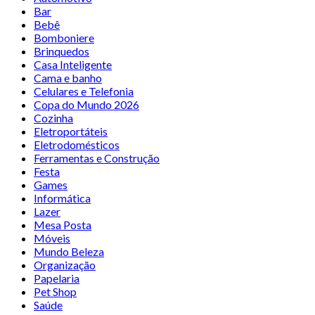
Bar
Bebê
Bomboniere
Brinquedos
Casa Inteligente
Cama e banho
Celulares e Telefonia
Copa do Mundo 2026
Cozinha
Eletroportáteis
Eletrodomésticos
Ferramentas e Construção
Festa
Games
Informática
Lazer
Mesa Posta
Móveis
Mundo Beleza
Organização
Papelaria
Pet Shop
Saúde