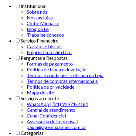
Institucional
Sobre nós
Nossas lojas
Clube Minha Le
Blog da Le
Trabalhe conosco
Serviço Financeiro
Cartão Le biscuit
Empréstimo Dim Dim
Perguntas e Respostas
Formas de pagamento
Política de troca e devolução
Termos e condições - retirada na Loja
Termos de compras internacionais
Politica de privacidade
Mapa do site
Serviços ao cliente
WhatsApp | (21) 97971-2181
Central de atendimento
Canal Confidencial
Assessoria de Imprensa |
paula@agenciaamais.com.br
Categorias