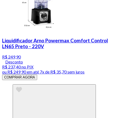
Liquidificador Arno Powermax Comfort Control
LN65 Preto - 220V
R$ 249,90
Desconto
R$ 237,40
no PIX
ou
R$ 249,90
em até
7x de R$ 35,70 sem juros
COMPRAR AGORA