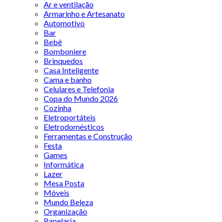
Ar e ventilação
Armarinho e Artesanato
Automotivo
Bar
Bebê
Bomboniere
Brinquedos
Casa Inteligente
Cama e banho
Celulares e Telefonia
Copa do Mundo 2026
Cozinha
Eletroportáteis
Eletrodomésticos
Ferramentas e Construção
Festa
Games
Informática
Lazer
Mesa Posta
Móveis
Mundo Beleza
Organização
Papelaria