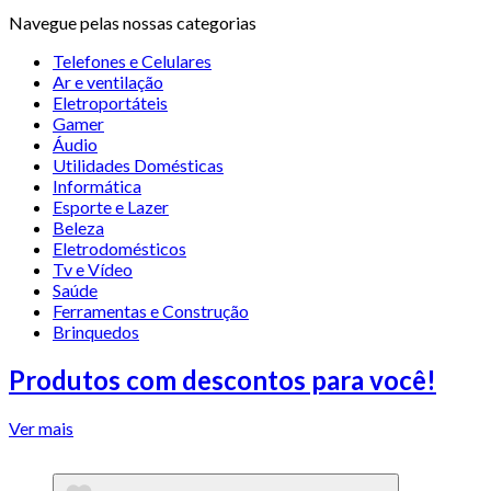
Navegue pelas nossas categorias
Telefones e Celulares
Ar e ventilação
Eletroportáteis
Gamer
Áudio
Utilidades Domésticas
Informática
Esporte e Lazer
Beleza
Eletrodomésticos
Tv e Vídeo
Saúde
Ferramentas e Construção
Brinquedos
Produtos com descontos para você!
Ver mais