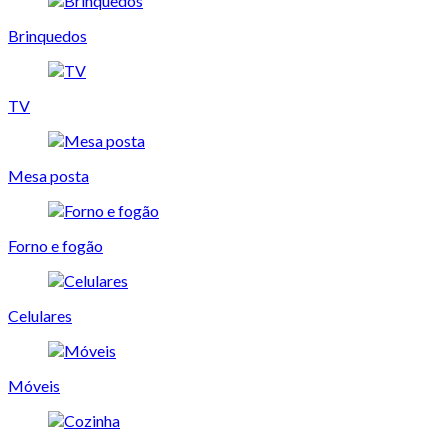
Brinquedos
TV
Mesa posta
Forno e fogão
Celulares
Móveis