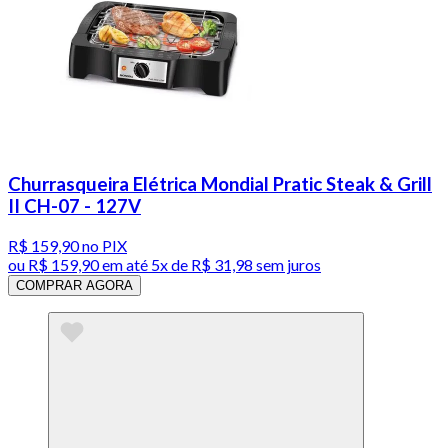
Churrasqueira Elétrica Mondial Pratic Steak & Grill
II CH-07 - 127V
R$ 159,90
no PIX
ou
R$ 159,90
em até
5x de R$ 31,98 sem juros
COMPRAR AGORA