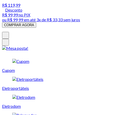
R$ 119,99
Desconto
R$ 99,99
no PIX
ou
R$ 99,99
em até
3x de R$ 33,33 sem juros
COMPRAR AGORA
Cupom
Eletroportáteis
Eletrodom