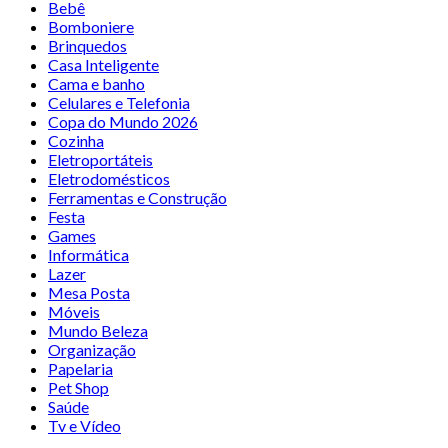
Bebê
Bomboniere
Brinquedos
Casa Inteligente
Cama e banho
Celulares e Telefonia
Copa do Mundo 2026
Cozinha
Eletroportáteis
Eletrodomésticos
Ferramentas e Construção
Festa
Games
Informática
Lazer
Mesa Posta
Móveis
Mundo Beleza
Organização
Papelaria
Pet Shop
Saúde
Tv e Vídeo