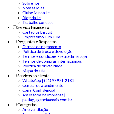
Sobre nós
Nossas lojas
Clube Minha Le
Blog da Le
Trabalhe conosco
Serviço Financeiro
Cartão Le biscuit
Empréstimo Dim Dim
Perguntas e Respostas
Formas de pagamento
Política de troca e devolução
Termos e condições - retirada na Loja
Termos de compras internacionais
Politica de privacidade
Mapa do site
Serviços ao cliente
WhatsApp | (21) 97971-2181
Central de atendimento
Canal Confidencial
Assessoria de Imprensa |
paula@agenciaamais.com.br
Categorias
Ar e ventilação