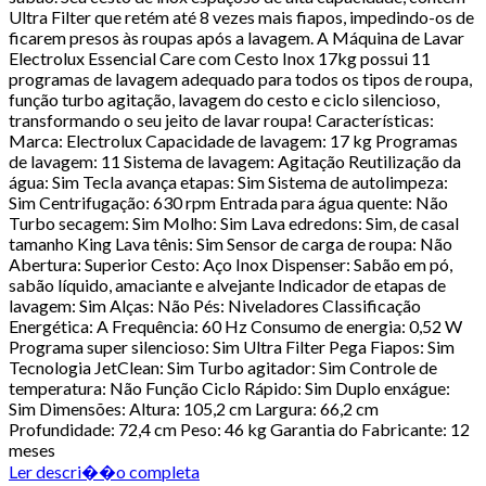
Ultra Filter que retém até 8 vezes mais fiapos, impedindo-os de
ficarem presos às roupas após a lavagem. A Máquina de Lavar
Electrolux Essencial Care com Cesto Inox 17kg possui 11
programas de lavagem adequado para todos os tipos de roupa,
função turbo agitação, lavagem do cesto e ciclo silencioso,
transformando o seu jeito de lavar roupa! Características:
Marca: Electrolux Capacidade de lavagem: 17 kg Programas
de lavagem: 11 Sistema de lavagem: Agitação Reutilização da
água: Sim Tecla avança etapas: Sim Sistema de autolimpeza:
Sim Centrifugação: 630 rpm Entrada para água quente: Não
Turbo secagem: Sim Molho: Sim Lava edredons: Sim, de casal
tamanho King Lava tênis: Sim Sensor de carga de roupa: Não
Abertura: Superior Cesto: Aço Inox Dispenser: Sabão em pó,
sabão líquido, amaciante e alvejante Indicador de etapas de
lavagem: Sim Alças: Não Pés: Niveladores Classificação
Energética: A Frequência: 60 Hz Consumo de energia: 0,52 W
Programa super silencioso: Sim Ultra Filter Pega Fiapos: Sim
Tecnologia JetClean: Sim Turbo agitador: Sim Controle de
temperatura: Não Função Ciclo Rápido: Sim Duplo enxágue:
Sim Dimensões: Altura: 105,2 cm Largura: 66,2 cm
Profundidade: 72,4 cm Peso: 46 kg Garantia do Fabricante: 12
meses
Ler descri��o completa