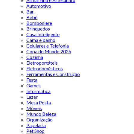
Armarinho e Artesanato
Automotivo
Bar
Bebê
Bomboniere
Brinquedos
Casa Inteligente
Cama e banho
Celulares e Telefonia
Copa do Mundo 2026
Cozinha
Eletroportáteis
Eletrodomésticos
Ferramentas e Construção
Festa
Games
Informática
Lazer
Mesa Posta
Móveis
Mundo Beleza
Organização
Papelaria
Pet Shop