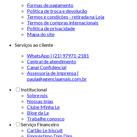
Formas de pagamento
Política de troca e devolução
Termos e condições - retirada na Loja
Termos de compras internacionais
Politica de privacidade
Mapa do site
Serviços ao cliente
WhatsApp | (21) 97971-2181
Central de atendimento
Canal Confidencial
Assessoria de Imprensa |
paula@agenciaamais.com.br
Institucional
Sobre nós
Nossas lojas
Clube Minha Le
Blog da Le
Trabalhe conosco
Serviço Financeiro
Cartão Le biscuit
Empréstimo Dim Dim