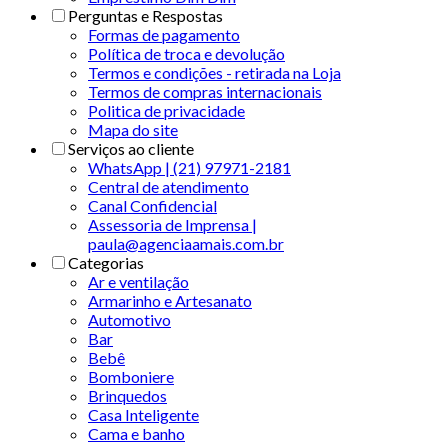
Perguntas e Respostas
Formas de pagamento
Política de troca e devolução
Termos e condições - retirada na Loja
Termos de compras internacionais
Politica de privacidade
Mapa do site
Serviços ao cliente
WhatsApp | (21) 97971-2181
Central de atendimento
Canal Confidencial
Assessoria de Imprensa |
paula@agenciaamais.com.br
Categorias
Ar e ventilação
Armarinho e Artesanato
Automotivo
Bar
Bebê
Bomboniere
Brinquedos
Casa Inteligente
Cama e banho