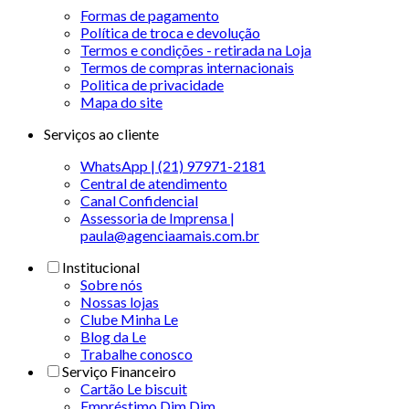
Formas de pagamento
Política de troca e devolução
Termos e condições - retirada na Loja
Termos de compras internacionais
Politica de privacidade
Mapa do site
Serviços ao cliente
WhatsApp | (21) 97971-2181
Central de atendimento
Canal Confidencial
Assessoria de Imprensa |
paula@agenciaamais.com.br
Institucional
Sobre nós
Nossas lojas
Clube Minha Le
Blog da Le
Trabalhe conosco
Serviço Financeiro
Cartão Le biscuit
Empréstimo Dim Dim