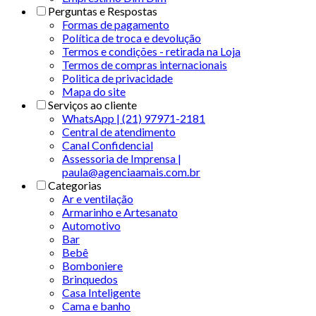
Perguntas e Respostas
Formas de pagamento
Política de troca e devolução
Termos e condições - retirada na Loja
Termos de compras internacionais
Politica de privacidade
Mapa do site
Serviços ao cliente
WhatsApp | (21) 97971-2181
Central de atendimento
Canal Confidencial
Assessoria de Imprensa |
paula@agenciaamais.com.br
Categorias
Ar e ventilação
Armarinho e Artesanato
Automotivo
Bar
Bebê
Bomboniere
Brinquedos
Casa Inteligente
Cama e banho