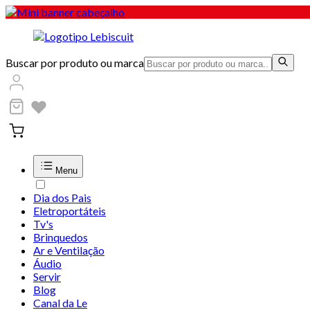
Buscar por produto ou marca
Menu
Dia dos Pais
Eletroportáteis
Tv's
Brinquedos
Ar e Ventilação
Áudio
Servir
Blog
Canal da Le