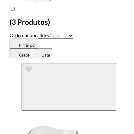
(
3 Produtos
)
Ordernar por:
Filtrar por
Grade
Lista