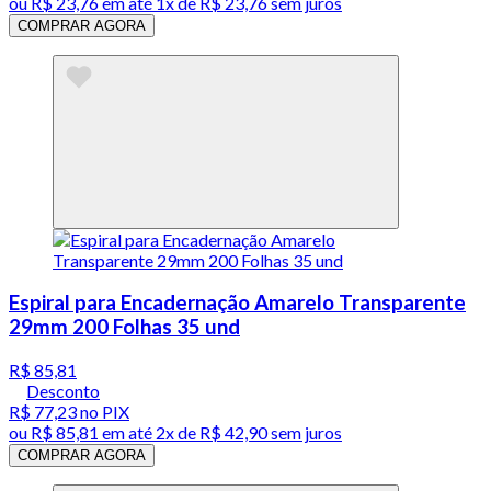
ou
R$ 23,76
em até 1x de
R$ 23,76
sem juros
COMPRAR AGORA
Espiral para Encadernação Amarelo Transparente
29mm 200 Folhas 35 und
R$ 85,81
Desconto
R$ 77,23
no PIX
ou
R$ 85,81
em até
2x de R$ 42,90 sem juros
COMPRAR AGORA