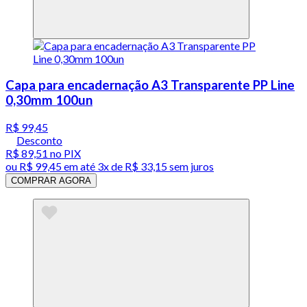
Capa para encadernação A3 Transparente PP Line
0,30mm 100un
R$ 99,45
Desconto
R$ 89,51
no PIX
ou
R$ 99,45
em até
3x de R$ 33,15 sem juros
COMPRAR AGORA