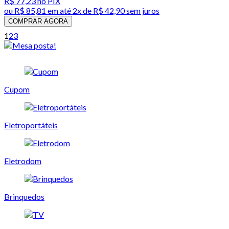
R$ 77,23
no PIX
ou
R$ 85,81
em até
2x de R$ 42,90 sem juros
COMPRAR AGORA
1
2
3
Cupom
Eletroportáteis
Eletrodom
Brinquedos