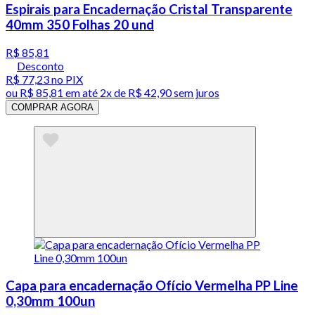
Espirais para Encadernação Cristal Transparente
40mm 350 Folhas 20 und
R$ 85,81
Desconto
R$ 77,23
no PIX
ou
R$ 85,81
em até
2x de R$ 42,90 sem juros
COMPRAR AGORA
Capa para encadernação Ofício Vermelha PP Line
0,30mm 100un