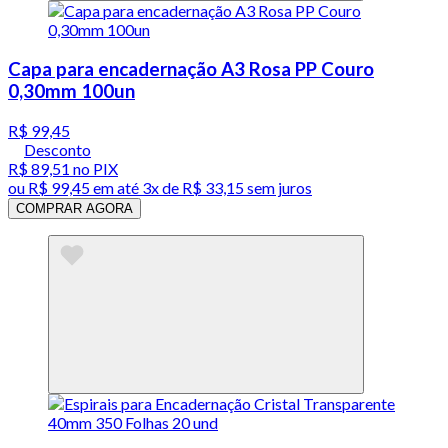
Capa para encadernação A3 Rosa PP Couro
0,30mm 100un
R$ 99,45
Desconto
R$ 89,51
no PIX
ou
R$ 99,45
em até
3x de R$ 33,15 sem juros
COMPRAR AGORA