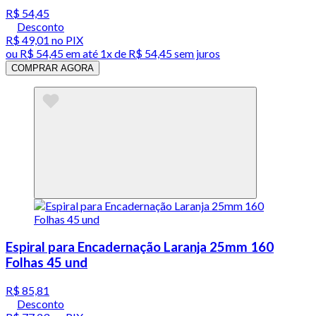
R$ 54,45
Desconto
R$ 49,01
no PIX
ou
R$ 54,45
em até 1x de
R$ 54,45
sem juros
COMPRAR AGORA
Espiral para Encadernação Laranja 25mm 160
Folhas 45 und
R$ 85,81
Desconto