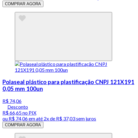
COMPRAR AGORA
Polaseal plástico para plastificação CNPJ 121X191
0,05 mm 100un
R$ 74,06
Desconto
R$ 66,65
no PIX
ou
R$ 74,06
em até
2x de R$ 37,03 sem juros
COMPRAR AGORA