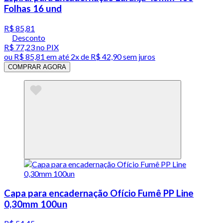
Folhas 16 und
R$ 85,81
Desconto
R$ 77,23
no PIX
ou
R$ 85,81
em até
2x de R$ 42,90 sem juros
COMPRAR AGORA
Capa para encadernação Ofício Fumê PP Line
0,30mm 100un