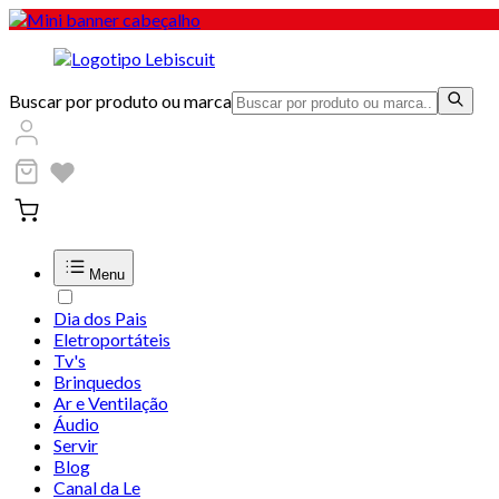
Buscar por produto ou marca
Menu
Dia dos Pais
Eletroportáteis
Tv's
Brinquedos
Ar e Ventilação
Áudio
Servir
Blog
Canal da Le