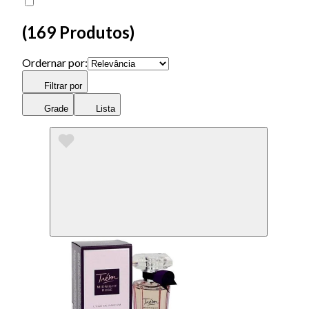
(
169 Produtos
)
Ordernar por:
Filtrar por
Grade
Lista