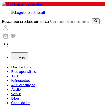
Buscar por produto ou marca
Menu
Dia dos Pais
Eletroportáteis
Tv's
Brinquedos
Ar e Ventilação
Áudio
Servir
Blog
Canal da Le