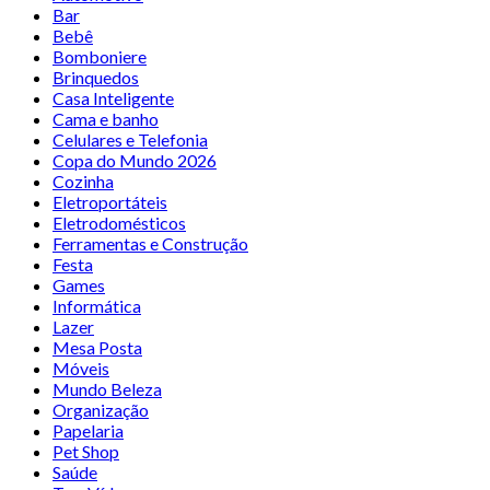
Bar
Bebê
Bomboniere
Brinquedos
Casa Inteligente
Cama e banho
Celulares e Telefonia
Copa do Mundo 2026
Cozinha
Eletroportáteis
Eletrodomésticos
Ferramentas e Construção
Festa
Games
Informática
Lazer
Mesa Posta
Móveis
Mundo Beleza
Organização
Papelaria
Pet Shop
Saúde