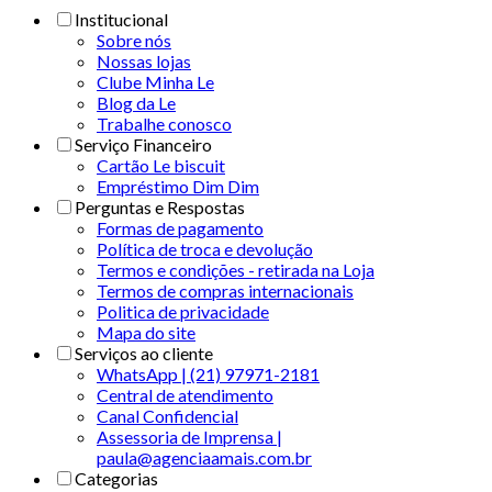
Institucional
Sobre nós
Nossas lojas
Clube Minha Le
Blog da Le
Trabalhe conosco
Serviço Financeiro
Cartão Le biscuit
Empréstimo Dim Dim
Perguntas e Respostas
Formas de pagamento
Política de troca e devolução
Termos e condições - retirada na Loja
Termos de compras internacionais
Politica de privacidade
Mapa do site
Serviços ao cliente
WhatsApp | (21) 97971-2181
Central de atendimento
Canal Confidencial
Assessoria de Imprensa |
paula@agenciaamais.com.br
Categorias