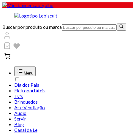
Buscar por produto ou marca
Menu
Dia dos Pais
Eletroportáteis
Tv's
Brinquedos
Ar e Ventilação
Áudio
Servir
Blog
Canal da Le