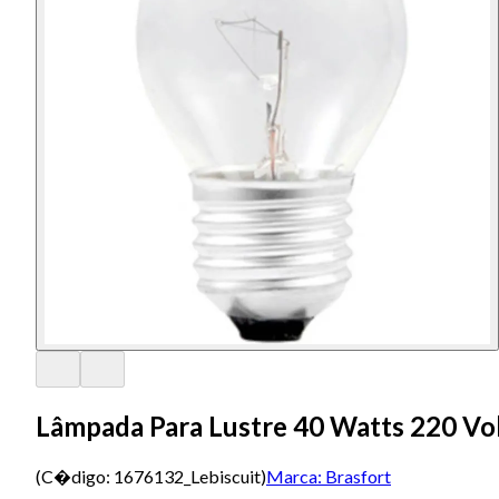
Lâmpada Para Lustre 40 Watts 220 Volt
(C�digo:
1676132_Lebiscuit
)
Marca:
Brasfort