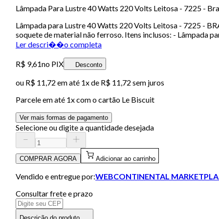
Lâmpada Para Lustre 40 Watts 220 Volts Leitosa - 7225 - Bra
Lâmpada para Lustre 40 Watts 220 Volts Leitosa - 7225 - BRAS
soquete de material não ferroso. Itens inclusos: - Lâmpada 
Ler descri��o completa
R$ 9,61
no PIX
Desconto
ou
R$ 11,72
em até 1x de
R$ 11,72
sem juros
Parcele em até
1
x com o cartão
Le Biscuit
Ver mais formas de pagamento
Selecione ou digite a quantidade desejada
COMPRAR AGORA
Adicionar ao carrinho
Vendido e entregue por:
WEBCONTINENTAL MARKETPLA
Consultar frete e prazo
Descrição do produto