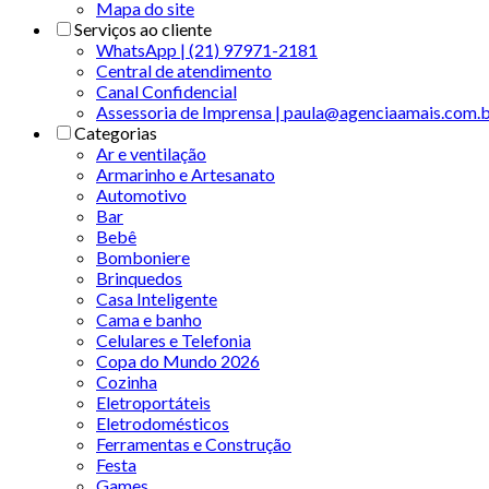
Mapa do site
Serviços ao cliente
WhatsApp | (21) 97971-2181
Central de atendimento
Canal Confidencial
Assessoria de Imprensa | paula@agenciaamais.com.
Categorias
Ar e ventilação
Armarinho e Artesanato
Automotivo
Bar
Bebê
Bomboniere
Brinquedos
Casa Inteligente
Cama e banho
Celulares e Telefonia
Copa do Mundo 2026
Cozinha
Eletroportáteis
Eletrodomésticos
Ferramentas e Construção
Festa
Games