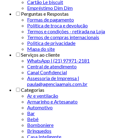
Cartão Le biscuit
Empréstimo Dim Dim
Perguntas e Respostas
Formas de pagamento
Política de troca e devolução
Termos e condições - retirada na Loja
Termos de compras internacionais
Politica de privacidade
Mapa do site
Serviços ao cliente
WhatsApp | (21) 97971-2181
Central de atendimento
Canal Confidencial
Assessoria de Imprensa |
paula@agenciaamais.com.br
Categorias
Ar e ventilação
Armarinho e Artesanato
Automotivo
Bar
Bebê
Bomboniere
Brinquedos
Casa Inteligente