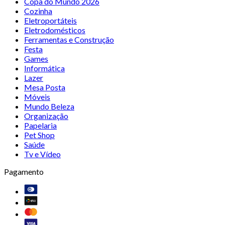
Copa do Mundo 2026
Cozinha
Eletroportáteis
Eletrodomésticos
Ferramentas e Construção
Festa
Games
Informática
Lazer
Mesa Posta
Móveis
Mundo Beleza
Organização
Papelaria
Pet Shop
Saúde
Tv e Vídeo
Pagamento