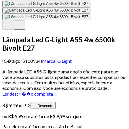
Lâmpada Led G-Light A55 4w 6500k
Bivolt E27
(C�digo:
5100934
)
Marca:
G Light
A lâmpada LED A55 G-light é uma opção eficiente para que
você possa substituir as lâmpadas fluorescentes compactas ou
incandescentes. Tem muitos benefícios, especialmente a
economia. Com isso, você une economia e praticidade!
Ler descri��o completa
R$ 9,49
no PIX
Desconto
ou
R$ 9,99
em até 1x de
R$ 9,99
sem juros
Parcele em até
1
x com o cartão
Le Biscuit