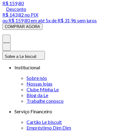
R$ 159,80
Desconto
R$ 143,82
no PIX
ou
R$ 159,80
em até
5x de R$ 31,96 sem juros
COMPRAR AGORA
Sobre a Le biscuit
Institucional
Sobre nós
Nossas lojas
Clube Minha Le
Blog da Le
Trabalhe conosco
Serviço Financeiro
Cartão Le biscuit
Empréstimo Dim Dim