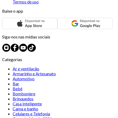
Termos de uso
Baixe o app
Siga-nos nas mídias sociais
Categorias
Ar e ventilação
Armarinho e Artesanato
Automotivo
Bar
Bebê
Bomboniere
Brinquedos
Casa Inteligente
Cama e banho
Celulares e Telefonia