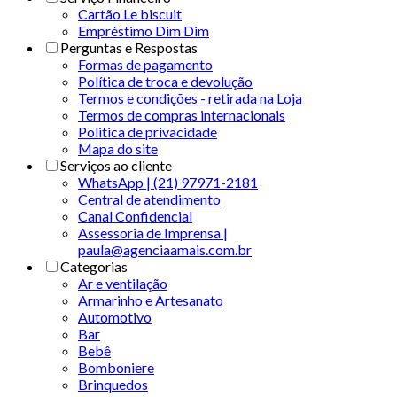
Cartão Le biscuit
Empréstimo Dim Dim
Perguntas e Respostas
Formas de pagamento
Política de troca e devolução
Termos e condições - retirada na Loja
Termos de compras internacionais
Politica de privacidade
Mapa do site
Serviços ao cliente
WhatsApp | (21) 97971-2181
Central de atendimento
Canal Confidencial
Assessoria de Imprensa |
paula@agenciaamais.com.br
Categorias
Ar e ventilação
Armarinho e Artesanato
Automotivo
Bar
Bebê
Bomboniere
Brinquedos