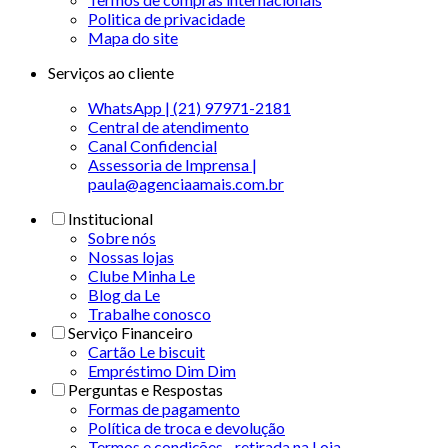
Politica de privacidade
Mapa do site
Serviços ao cliente
WhatsApp | (21) 97971-2181
Central de atendimento
Canal Confidencial
Assessoria de Imprensa |
paula@agenciaamais.com.br
Institucional
Sobre nós
Nossas lojas
Clube Minha Le
Blog da Le
Trabalhe conosco
Serviço Financeiro
Cartão Le biscuit
Empréstimo Dim Dim
Perguntas e Respostas
Formas de pagamento
Política de troca e devolução
Termos e condições - retirada na Loja