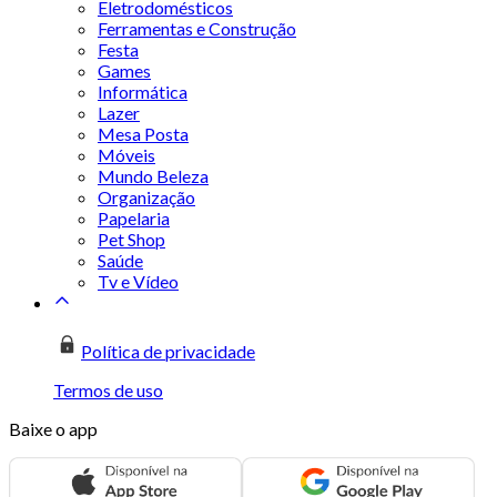
Eletrodomésticos
Ferramentas e Construção
Festa
Games
Informática
Lazer
Mesa Posta
Móveis
Mundo Beleza
Organização
Papelaria
Pet Shop
Saúde
Tv e Vídeo
Política de privacidade
Termos de uso
Baixe o app