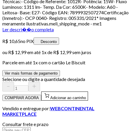
Técnicas:- Código de Referente: 1012R- Potência: 15W- Fluxo
Luminoso: 1311 lm- Temp. Da Cor: 6500K- Modelo: A60 -
Leitosa- Base: E27- Código EAN: 7899932507274Certificação
(Inmetro):- OCP 0040- Registro: 005331/2021* Imagens
meramente ilustrativas.meli_shipping_mode - me1
Ler descri��o completa
R$ 10,65
no PIX
Desconto
ou
R$ 12,99
em até 1x de
R$ 12,99
sem juros
Parcele em até
1
x com o cartão
Le Biscuit
Ver mais formas de pagamento
Selecione ou digite a quantidade desejada
COMPRAR AGORA
Adicionar ao carrinho
Vendido e entregue por:
WEBCONTINENTAL
MARKETPLACE
Consultar frete e prazo