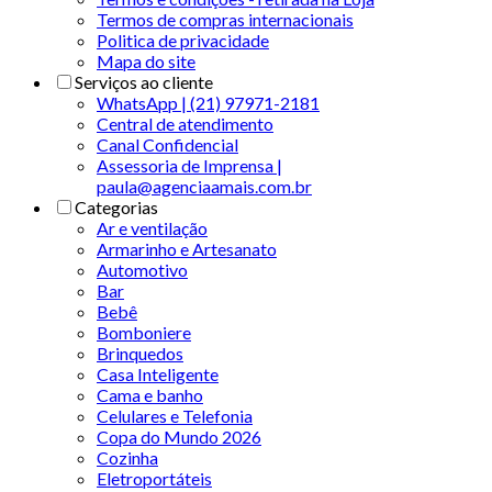
Termos de compras internacionais
Politica de privacidade
Mapa do site
Serviços ao cliente
WhatsApp | (21) 97971-2181
Central de atendimento
Canal Confidencial
Assessoria de Imprensa |
paula@agenciaamais.com.br
Categorias
Ar e ventilação
Armarinho e Artesanato
Automotivo
Bar
Bebê
Bomboniere
Brinquedos
Casa Inteligente
Cama e banho
Celulares e Telefonia
Copa do Mundo 2026
Cozinha
Eletroportáteis