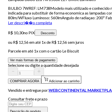
BULBO 7WREF: LM738Modelo mais utilizado e conhecido no mu
indicada para substituir de forma economica as lampadas con
80lm/WFluxo Luminoso: 560lmAngulo de radiaçao: 200º Fabri
Ler descri��o completa
R$ 10,30
no PIX
Desconto
ou
R$ 12,56
em até 1x de
R$ 12,56
sem juros
Parcele em até
1
x com o cartão
Le Biscuit
Ver mais formas de pagamento
Selecione ou digite a quantidade desejada
COMPRAR AGORA
Adicionar ao carrinho
Vendido e entregue por:
WEBCONTINENTAL MARKETPLA
Consultar frete e prazo
Descrição do produto