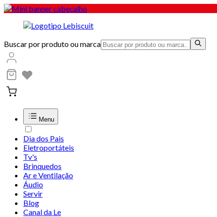
Buscar por produto ou marca
Menu
Dia dos Pais
Eletroportáteis
Tv's
Brinquedos
Ar e Ventilação
Áudio
Servir
Blog
Canal da Le