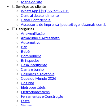
Mapa do site
Serviços ao cliente
WhatsApp | (21) 97971-2181
Central de atendimento
Canal Confidencial
Assessoria de Imprensa | paula@agenciaamais.com.
Categorias
Ar e ventilação
Armarinho e Artesanato
Automotivo
Bar
Bebê
Bomboniere
Brinquedos
Casa Inteligente
Cama e banho
Celulares e Telefonia
Copa do Mundo 2026
Cozinha
Eletroportáteis
Eletrodomésticos
Ferramentas e Construção
Festa
Games