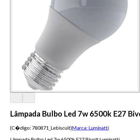
Lâmpada Bulbo Led 7w 6500k E27 Bivo
(C�digo:
780871_Lebiscuit
)
Marca:
Luminatti
Lâmpada Bulbo Led 7w 6500k E27 Bivolt Luminatti