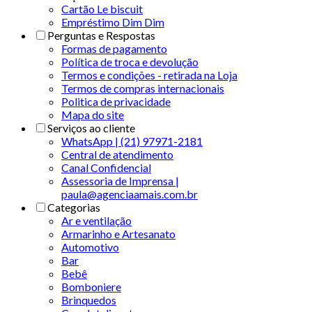
Cartão Le biscuit
Empréstimo Dim Dim
Perguntas e Respostas
Formas de pagamento
Política de troca e devolução
Termos e condições - retirada na Loja
Termos de compras internacionais
Politica de privacidade
Mapa do site
Serviços ao cliente
WhatsApp | (21) 97971-2181
Central de atendimento
Canal Confidencial
Assessoria de Imprensa |
paula@agenciaamais.com.br
Categorias
Ar e ventilação
Armarinho e Artesanato
Automotivo
Bar
Bebê
Bomboniere
Brinquedos