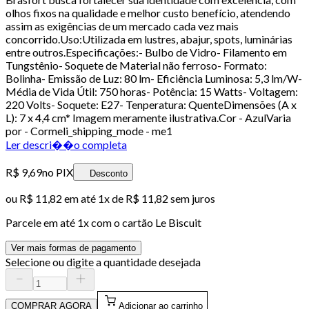
olhos fixos na qualidade e melhor custo benefício, atendendo
assim as exigências de um mercado cada vez mais
concorrido.Uso:Utilizada em lustres, abajur, spots, luminárias
entre outros.Especificações:- Bulbo de Vidro- Filamento em
Tungstênio- Soquete de Material não ferroso- Formato:
Bolinha- Emissão de Luz: 80 lm- Eficiência Luminosa: 5,3 lm/W-
Média de Vida Útil: 750 horas- Potência: 15 Watts- Voltagem:
220 Volts- Soquete: E27- Tenperatura: QuenteDimensões (A x
L): 7 x 4,4 cm* Imagem meramente ilustrativa.Cor - AzulVaria
por - Cormeli_shipping_mode - me1
Ler descri��o completa
R$ 9,69
no PIX
Desconto
ou
R$ 11,82
em até 1x de
R$ 11,82
sem juros
Parcele em até
1
x com o cartão
Le Biscuit
Ver mais formas de pagamento
Selecione ou digite a quantidade desejada
COMPRAR AGORA
Adicionar ao carrinho