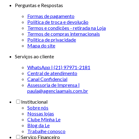
Perguntas e Respostas
Formas de pagamento
Política de troca e devolução
Termos e condições - retirada na Loja
Termos de compras internacionais
Politica de privacidade
Mapa do site
Serviços ao cliente
WhatsApp | (21) 97971-2181
Central de atendimento
Canal Confidencial
Assessoria de Imprensa |
paula@agenciaamais.com.br
Institucional
Sobre nós
Nossas lojas
Clube Minha Le
Blog da Le
Trabalhe conosco
Serviço Financeiro