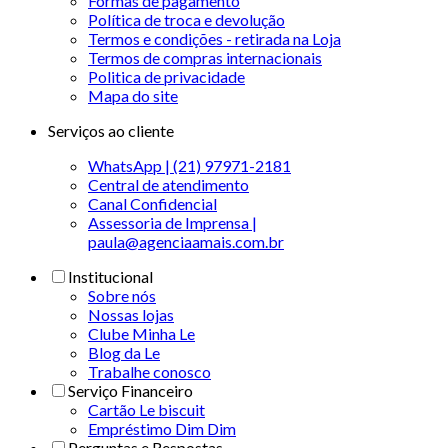
Formas de pagamento
Política de troca e devolução
Termos e condições - retirada na Loja
Termos de compras internacionais
Politica de privacidade
Mapa do site
Serviços ao cliente
WhatsApp | (21) 97971-2181
Central de atendimento
Canal Confidencial
Assessoria de Imprensa |
paula@agenciaamais.com.br
Institucional
Sobre nós
Nossas lojas
Clube Minha Le
Blog da Le
Trabalhe conosco
Serviço Financeiro
Cartão Le biscuit
Empréstimo Dim Dim
Perguntas e Respostas