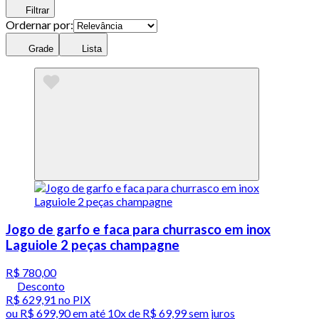
Filtrar
Ordernar por:
Grade
Lista
Jogo de garfo e faca para churrasco em inox
Laguiole 2 peças champagne
R$ 780,00
Desconto
R$ 629,91
no PIX
ou
R$ 699,90
em até
10x de R$ 69,99 sem juros