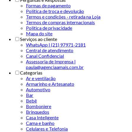
Formas de pagamento
Política de troca e devolução
Termos e condições - retirada na Loja
Termos de compras internacionais
Politica de privacidade
Mapa do site
Serviços ao cliente
WhatsApp | (21) 97971-2181
Central de atendimento
Canal Confidencial
Assessoria de Imprensa |
paula@agenciaamais.com.br
Categorias
Ar e ventilação
Armarinho e Artesanato
Automotivo
Bar
Bebê
Bomboniere
Brinquedos
Casa Inteligente
Cama e banho
Celulares e Telefonia