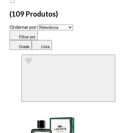
(
109 Produtos
)
Ordernar por:
Filtrar por
Grade
Lista