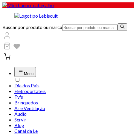
Buscar por produto ou marca
Menu
Dia dos Pais
Eletroportáteis
Tv's
Brinquedos
Ar e Ventilação
Áudio
Servir
Blog
Canal da Le