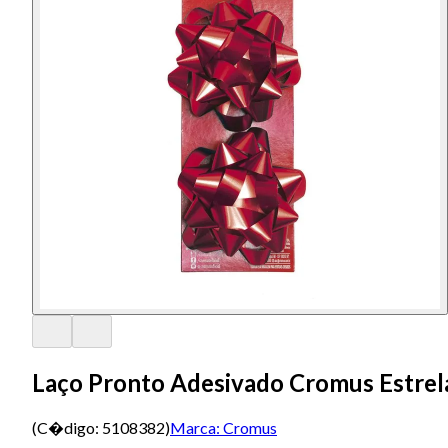
Laço Pronto Adesivado Cromus Estre
(C�digo:
5108382
)
Marca:
Cromus