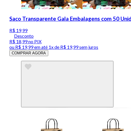
Saco Transparente Gala Embalagens com 50 Un
R$ 19,99
Desconto
R$ 18,99
no PIX
ou
R$ 19,99
em até 1x de
R$ 19,99
sem juros
COMPRAR AGORA