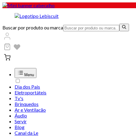
Buscar por produto ou marca
Menu
Dia dos Pais
Eletroportáteis
Tv's
Brinquedos
Ar e Ventilação
Áudio
Servir
Blog
Canal da Le