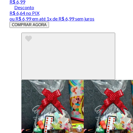
R$ 6,99
Desconto
R$ 6,64
no PIX
ou
R$ 6,99
em até 1x de
R$ 6,99
sem juros
COMPRAR AGORA