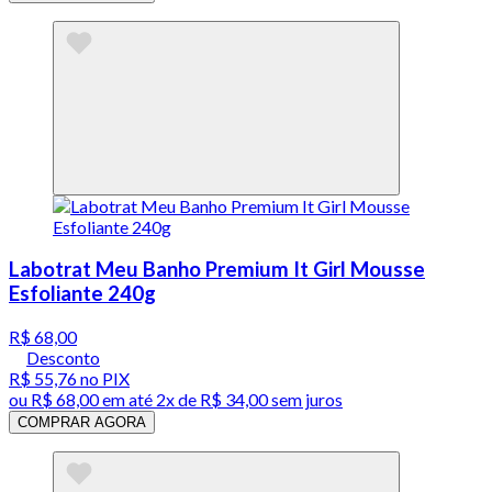
Labotrat Meu Banho Premium It Girl Mousse
Esfoliante 240g
R$ 68,00
Desconto
R$ 55,76
no PIX
ou
R$ 68,00
em até
2x de R$ 34,00 sem juros
COMPRAR AGORA