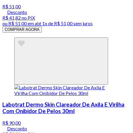
R$ 51,00
Desconto
R$ 41,82
no PIX
ou
R$ 51,00
em até 1x de
R$ 51,00
sem juros
COMPRAR AGORA
Labotrat Dermo Skin Clareador De Axila E Virilha
Com Onibidor De Pelos 30ml
R$ 90,00
Desconto