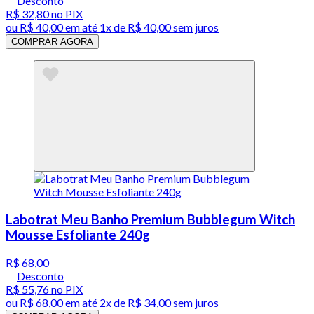
Desconto
R$ 32,80
no PIX
ou
R$ 40,00
em até 1x de
R$ 40,00
sem juros
COMPRAR AGORA
Labotrat Meu Banho Premium Bubblegum Witch
Mousse Esfoliante 240g
R$ 68,00
Desconto
R$ 55,76
no PIX
ou
R$ 68,00
em até
2x de R$ 34,00 sem juros