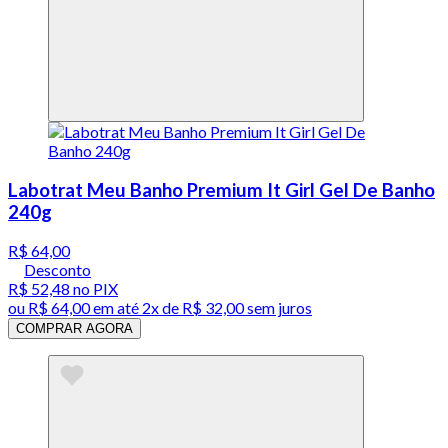
Labotrat Meu Banho Premium It Girl Gel De Banho
240g
R$ 64,00
Desconto
R$ 52,48
no PIX
ou
R$ 64,00
em até
2x de R$ 32,00 sem juros
COMPRAR AGORA