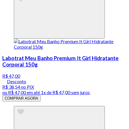
Labotrat Meu Banho Premium It Girl Hidratante
Corporal 150g
R$ 47,00
Desconto
R$ 38,54
no PIX
ou
R$ 47,00
em até 1x de
R$ 47,00
sem juros
COMPRAR AGORA