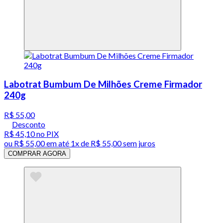
Labotrat Bumbum De Milhões Creme Firmador
240g
R$ 55,00
Desconto
R$ 45,10
no PIX
ou
R$ 55,00
em até 1x de
R$ 55,00
sem juros
COMPRAR AGORA