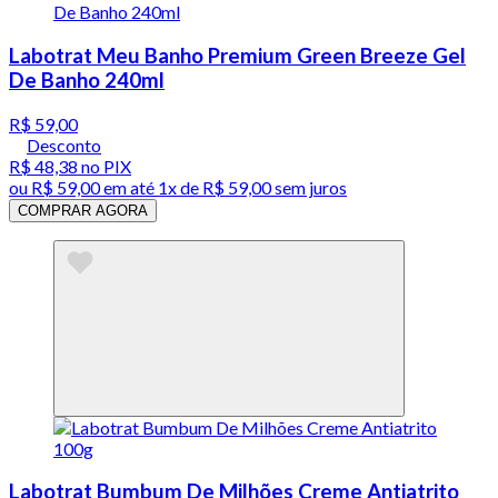
Labotrat Meu Banho Premium Green Breeze Gel
De Banho 240ml
R$ 59,00
Desconto
R$ 48,38
no PIX
ou
R$ 59,00
em até 1x de
R$ 59,00
sem juros
COMPRAR AGORA
Labotrat Bumbum De Milhões Creme Antiatrito