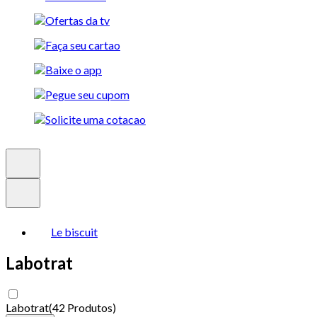
Le biscuit
Labotrat
Labotrat
(
42 Produtos
)