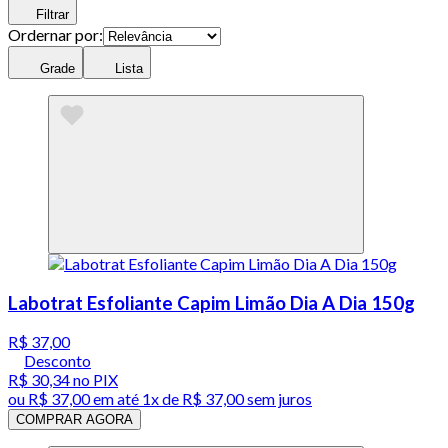
Filtrar
Ordernar por:
Grade
Lista
Labotrat Esfoliante Capim Limão Dia A Dia 150g
R$ 37,00
Desconto
R$ 30,34
no PIX
ou
R$ 37,00
em até 1x de
R$ 37,00
sem juros
COMPRAR AGORA