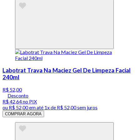
Labotrat Trava Na Maciez Gel De Limpeza Facial
240ml
R$ 52,00
Desconto
R$ 42,64
no PIX
ou
R$ 52,00
em até 1x de
R$ 52,00
sem juros
COMPRAR AGORA