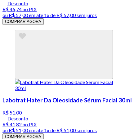
Desconto
R$ 46,74
no PIX
ou
R$ 57,00
em até 1x de
R$ 57,00
sem juros
COMPRAR AGORA
Labotrat Hater Da Oleosidade Sérum Facial 30ml
R$ 51,00
Desconto
R$ 41,82
no PIX
ou
R$ 51,00
em até 1x de
R$ 51,00
sem juros
COMPRAR AGORA