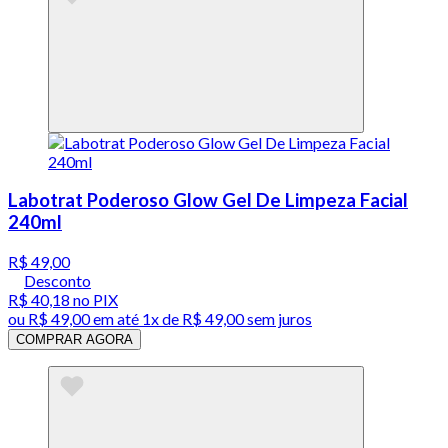
Labotrat Poderoso Glow Gel De Limpeza Facial
240ml
R$ 49,00
Desconto
R$ 40,18
no PIX
ou
R$ 49,00
em até 1x de
R$ 49,00
sem juros
COMPRAR AGORA