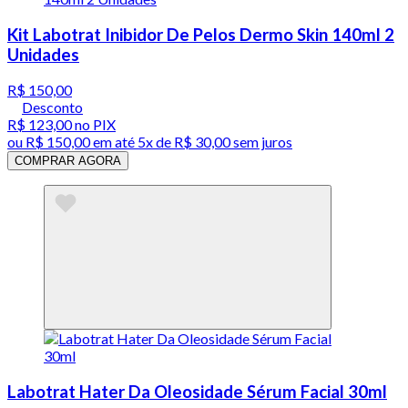
Kit Labotrat Inibidor De Pelos Dermo Skin 140ml 2
Unidades
R$ 150,00
Desconto
R$ 123,00
no PIX
ou
R$ 150,00
em até
5x de R$ 30,00 sem juros
COMPRAR AGORA
Labotrat Hater Da Oleosidade Sérum Facial 30ml