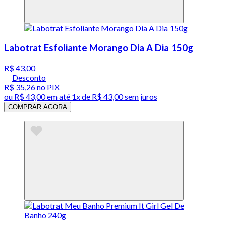
Labotrat Esfoliante Morango Dia A Dia 150g
R$ 43,00
Desconto
R$ 35,26
no PIX
ou
R$ 43,00
em até 1x de
R$ 43,00
sem juros
COMPRAR AGORA