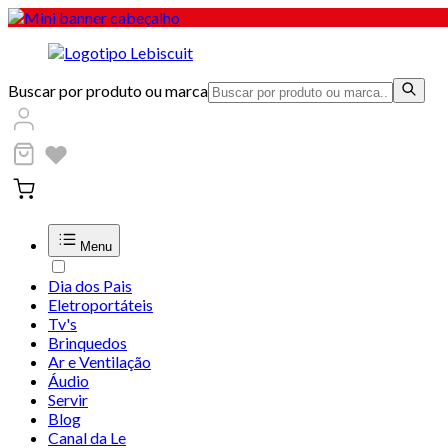
Buscar por produto ou marca
Menu
Dia dos Pais
Eletroportáteis
Tv's
Brinquedos
Ar e Ventilação
Áudio
Servir
Blog
Canal da Le