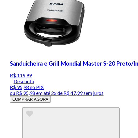
Sanduicheira e Grill Mondial Master S-20 Preto/
R$ 119,99
Desconto
R$ 95,98
no PIX
ou
R$ 95,98
em até
2x de R$ 47,99 sem juros
COMPRAR AGORA