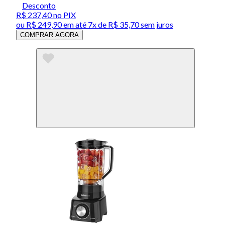
Desconto
R$ 237,40
no PIX
ou
R$ 249,90
em até
7x de R$ 35,70 sem juros
COMPRAR AGORA