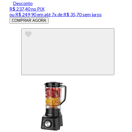
Desconto
R$ 237,40
no PIX
ou
R$ 249,90
em até
7x de R$ 35,70 sem juros
COMPRAR AGORA