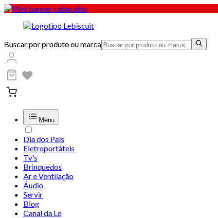
Buscar por produto ou marca
Menu
Dia dos Pais
Eletroportáteis
Tv's
Brinquedos
Ar e Ventilação
Áudio
Servir
Blog
Canal da Le