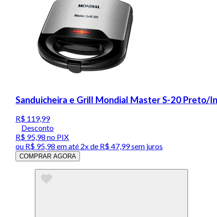
Sanduicheira e Grill Mondial Master S-20 Preto/
R$ 119,99
Desconto
R$ 95,98
no PIX
ou
R$ 95,98
em até
2x de R$ 47,99 sem juros
COMPRAR AGORA