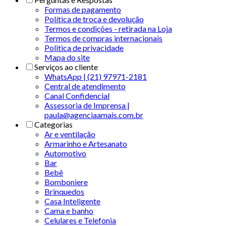
Formas de pagamento
Política de troca e devolução
Termos e condições - retirada na Loja
Termos de compras internacionais
Politica de privacidade
Mapa do site
Serviços ao cliente
WhatsApp | (21) 97971-2181
Central de atendimento
Canal Confidencial
Assessoria de Imprensa |
paula@agenciaamais.com.br
Categorias
Ar e ventilação
Armarinho e Artesanato
Automotivo
Bar
Bebê
Bomboniere
Brinquedos
Casa Inteligente
Cama e banho
Celulares e Telefonia