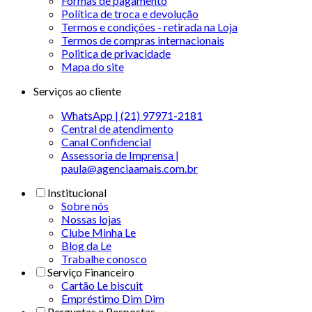
Formas de pagamento
Política de troca e devolução
Termos e condições - retirada na Loja
Termos de compras internacionais
Politica de privacidade
Mapa do site
Serviços ao cliente
WhatsApp | (21) 97971-2181
Central de atendimento
Canal Confidencial
Assessoria de Imprensa |
paula@agenciaamais.com.br
Institucional
Sobre nós
Nossas lojas
Clube Minha Le
Blog da Le
Trabalhe conosco
Serviço Financeiro
Cartão Le biscuit
Empréstimo Dim Dim
Perguntas e Respostas