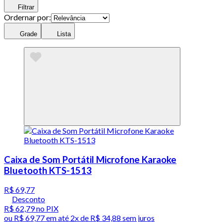
Filtrar
Ordernar por:
Grade
Lista
Caixa de Som Portátil Microfone Karaoke
Bluetooth KTS-1513
R$ 69,77
Desconto
R$ 62,79
no PIX
ou
R$ 69,77
em até
2x de R$ 34,88 sem juros