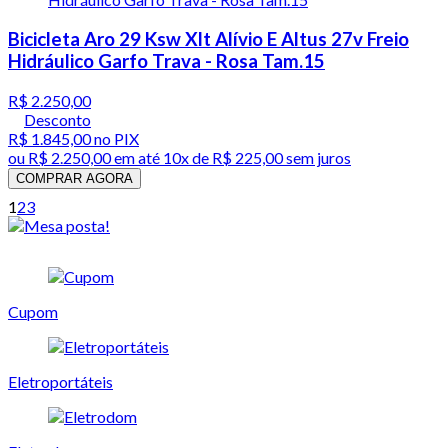
Bicicleta Aro 29 Ksw Xlt Alívio E Altus 27v Freio
Hidráulico Garfo Trava - Rosa Tam.15
R$ 2.250,00
Desconto
R$ 1.845,00
no PIX
ou
R$ 2.250,00
em até
10x de R$ 225,00 sem juros
COMPRAR AGORA
1
2
3
Cupom
Eletroportáteis