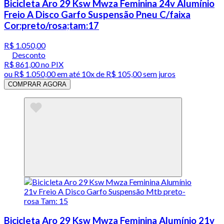
Bicicleta Aro 29 Ksw Mwza Feminina 24v Alumínio
Freio A Disco Garfo Suspensão Pneu C/faixa
Cor:preto/rosa;tam:17
R$ 1.050,00
Desconto
R$ 861,00
no PIX
ou
R$ 1.050,00
em até
10x de R$ 105,00 sem juros
COMPRAR AGORA
Bicicleta Aro 29 Ksw Mwza Feminina Alumínio 21v