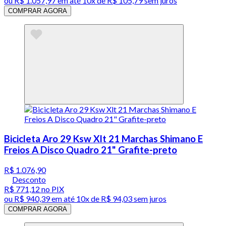
ou
R$ 1.057,97
em até
10x de R$ 105,79 sem juros
COMPRAR AGORA
Bicicleta Aro 29 Ksw Xlt 21 Marchas Shimano E
Freios A Disco Quadro 21" Grafite-preto
R$ 1.076,90
Desconto
R$ 771,12
no PIX
ou
R$ 940,39
em até
10x de R$ 94,03 sem juros
COMPRAR AGORA