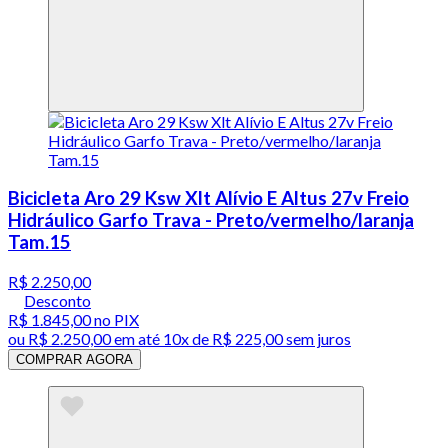
Bicicleta Aro 29 Ksw Xlt Alívio E Altus 27v Freio
Hidráulico Garfo Trava - Preto/vermelho/laranja
Tam.15
R$ 2.250,00
Desconto
R$ 1.845,00
no PIX
ou
R$ 2.250,00
em até
10x de R$ 225,00 sem juros
COMPRAR AGORA