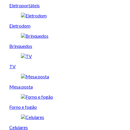
Eletroportáteis
Eletrodom
Brinquedos
TV
Mesa posta
Forno e fogão
Celulares