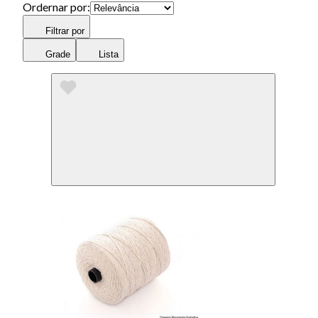
Ordernar por:
Filtrar por
Grade
Lista