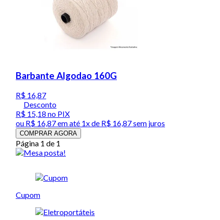
Barbante Algodao 160G
R$ 16,87
Desconto
R$ 15,18
no PIX
ou
R$ 16,87
em até 1x de
R$ 16,87
sem juros
COMPRAR AGORA
Página 1 de 1
Cupom