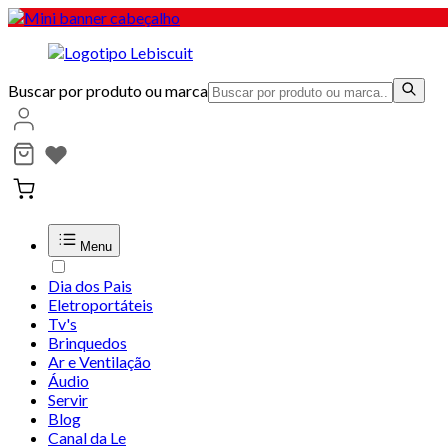
Buscar por produto ou marca
Menu
Dia dos Pais
Eletroportáteis
Tv's
Brinquedos
Ar e Ventilação
Áudio
Servir
Blog
Canal da Le