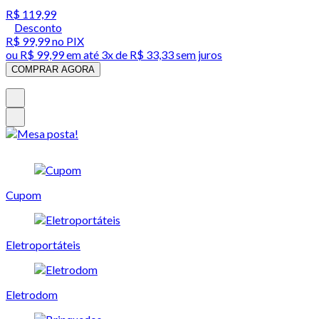
R$ 119,99
Desconto
R$ 99,99
no PIX
ou
R$ 99,99
em até
3x de R$ 33,33 sem juros
COMPRAR AGORA
Cupom
Eletroportáteis
Eletrodom