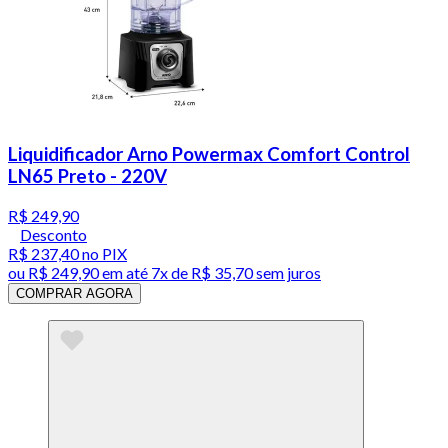
Liquidificador Arno Powermax Comfort Control
LN65 Preto - 220V
R$ 249,90
Desconto
R$ 237,40
no PIX
ou
R$ 249,90
em até
7x de R$ 35,70 sem juros
COMPRAR AGORA