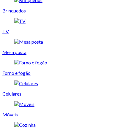
Brinquedos
TV
Mesa posta
Forno e fogão
Celulares
Móveis