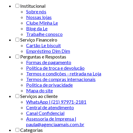
Institucional
Sobre nós
Nossas lojas
Clube Minha Le
Blog da Le
Trabalhe conosco
Serviço Financeiro
Cartão Le biscuit
Empréstimo Dim Dim
Perguntas e Respostas
Formas de pagamento
Política de troca e devolução
Termos e condições - retirada na Loja
Termos de compras internacionais
Politica de privacidade
Mapa do site
Serviços ao cliente
WhatsApp | (21) 97971-2181
Central de atendimento
Canal Confidencial
Assessoria de Imprensa |
paula@agenciaamais.com.br
Categorias