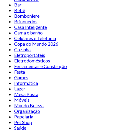
Bar
Bebê
Bomboniere
Brinquedos
Casa Inteligente
Cama e banho
Celulares e Telefonia
Copa do Mundo 2026
Cozinha
Eletroportáteis
Eletrodomésticos
Ferramentas e Construção
Festa
Games
Informática
Lazer
Mesa Posta
Móveis
Mundo Beleza
Organização
Papelaria
Pet Shop
Saúde