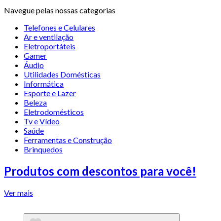
Navegue pelas nossas categorias
Telefones e Celulares
Ar e ventilação
Eletroportáteis
Gamer
Áudio
Utilidades Domésticas
Informática
Esporte e Lazer
Beleza
Eletrodomésticos
Tv e Vídeo
Saúde
Ferramentas e Construção
Brinquedos
Produtos com descontos para você!
Ver mais