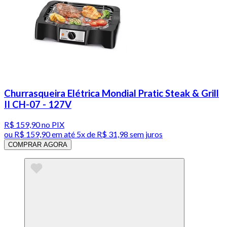
Churrasqueira Elétrica Mondial Pratic Steak & Grill
II CH-07 - 127V
R$ 159,90
no PIX
ou
R$ 159,90
em até
5x de R$ 31,98 sem juros
COMPRAR AGORA