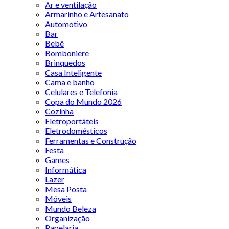
Ar e ventilação
Armarinho e Artesanato
Automotivo
Bar
Bebê
Bomboniere
Brinquedos
Casa Inteligente
Cama e banho
Celulares e Telefonia
Copa do Mundo 2026
Cozinha
Eletroportáteis
Eletrodomésticos
Ferramentas e Construção
Festa
Games
Informática
Lazer
Mesa Posta
Móveis
Mundo Beleza
Organização
Papelaria