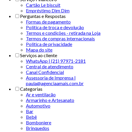
Cartão Le biscuit
Empréstimo Dim Dim
Perguntas e Respostas
Formas de pagamento
Política de troca e devolução
Termos e condições - retirada na Loja
Termos de compras internacionais
Politica de privacidade
Mapa do site
Serviços ao cliente
WhatsApp | (21) 97971-2181
Central de atendimento
Canal Confidencial
Assessoria de Imprensa |
paula@agenciaamais.com.br
Categorias
Ar e ventilação
Armarinho e Artesanato
Automotivo
Bar
Bebê
Bomboniere
Brinquedos