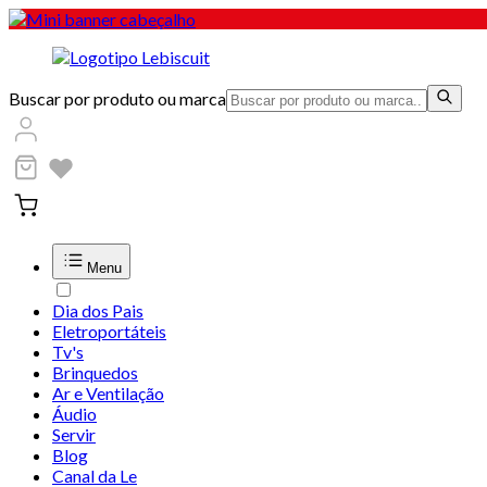
Buscar por produto ou marca
Menu
Dia dos Pais
Eletroportáteis
Tv's
Brinquedos
Ar e Ventilação
Áudio
Servir
Blog
Canal da Le