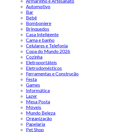
Armarinho e Artesanato
Automotivo
Bar
Bebê
Bomboniere
Brinquedos
Casa Inteligente
Cama e banho
Celulares e Telefonia
Copa do Mundo 2026
Cozinha
Eletroportáteis
Eletrodomésticos
Ferramentas e Construção
Festa
Games
Informática
Lazer
Mesa Posta
Móveis
Mundo Beleza
Organização
Papelaria
Pet Shop