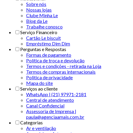
Sobre nós
Nossas lojas
Clube Minha Le
Blog da Le
Trabalhe conosco
Serviço Financeiro
Cartão Le biscuit
Empréstimo Dim Dim
Perguntas e Respostas
Formas de pagamento
Política de troca e devolução
Termos e condições - retirada na Loja
Termos de compras internacionais
Politica de privacidade
Mapa do site
Serviços ao cliente
WhatsApp | (21) 97971-2181
Central de atendimento
Canal Confidencial
Assessoria de Imprensa |
paula@agenciaamais.com.br
Categorias
Ar e ventilação