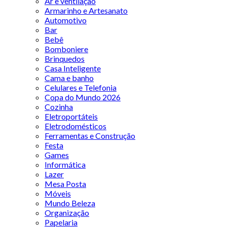
Ar e ventilação
Armarinho e Artesanato
Automotivo
Bar
Bebê
Bomboniere
Brinquedos
Casa Inteligente
Cama e banho
Celulares e Telefonia
Copa do Mundo 2026
Cozinha
Eletroportáteis
Eletrodomésticos
Ferramentas e Construção
Festa
Games
Informática
Lazer
Mesa Posta
Móveis
Mundo Beleza
Organização
Papelaria