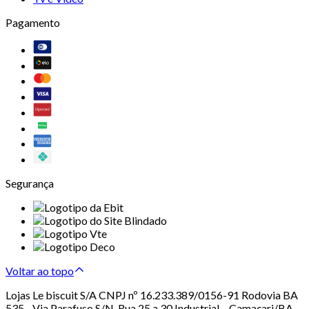
Pagamento
Segurança
Voltar ao topo
Lojas Le biscuit S/A CNPJ nº 16.233.389/0156-91 Rodovia BA
535 - Via Parafuso S/N, Rua 25 a 30 Industrial – Camaçari/BA –