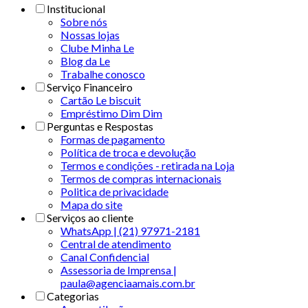
Institucional
Sobre nós
Nossas lojas
Clube Minha Le
Blog da Le
Trabalhe conosco
Serviço Financeiro
Cartão Le biscuit
Empréstimo Dim Dim
Perguntas e Respostas
Formas de pagamento
Política de troca e devolução
Termos e condições - retirada na Loja
Termos de compras internacionais
Politica de privacidade
Mapa do site
Serviços ao cliente
WhatsApp | (21) 97971-2181
Central de atendimento
Canal Confidencial
Assessoria de Imprensa |
paula@agenciaamais.com.br
Categorias