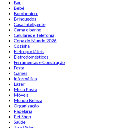
Bar
Bebê
Bomboniere
Brinquedos
Casa Inteligente
Cama e banho
Celulares e Telefonia
Copa do Mundo 2026
Cozinha
Eletroportáteis
Eletrodomésticos
Ferramentas e Construção
Festa
Games
Informática
Lazer
Mesa Posta
Móveis
Mundo Beleza
Organização
Papelaria
Pet Shop
Saúde
Tv e Vídeo