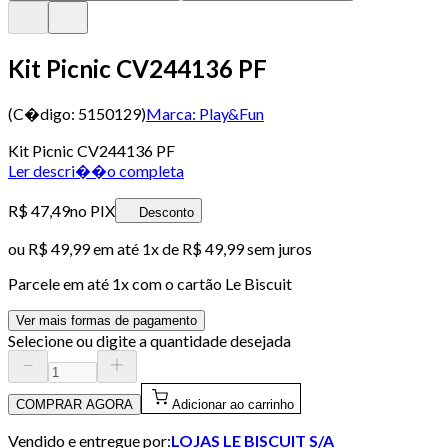
Kit Picnic CV244136 PF
(C�digo:
5150129
)
Marca:
Play&Fun
Kit Picnic CV244136 PF
Ler descri��o completa
R$ 47,49
no PIX
Desconto
ou
R$ 49,99
em até 1x de
R$ 49,99
sem juros
Parcele em até
1
x com o cartão
Le Biscuit
Ver mais formas de pagamento
Selecione ou digite a quantidade desejada
COMPRAR AGORA
Adicionar ao carrinho
Vendido e entregue por:
LOJAS LE BISCUIT S/A