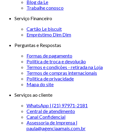
Blog da Le
Trabalhe conosco
Serviço Financeiro
Cartão Le biscuit
Empréstimo Dim Dim
Perguntas e Respostas
Formas de pagamento
Política de troca e devolução
Termos e condições - retirada na Loja
Termos de compras internacionais
Politica de privacidade
Mapa do site
Serviços ao cliente
WhatsApp | (21) 97971-2181
Central de atendimento
Canal Confidencial
Assessoria de Imprensa |
paula@agenciaamais.com.br