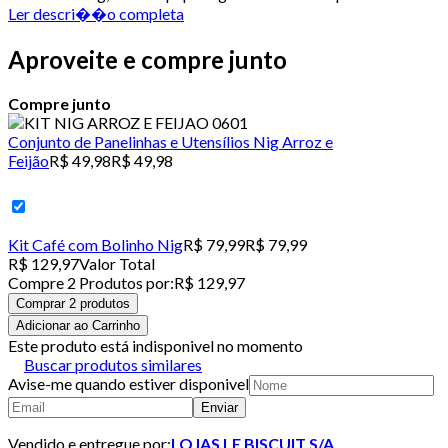
Ler descri��o completa
Aproveite e compre junto
Compre junto
Conjunto de Panelinhas e Utensílios Nig Arroz e
Feijão
R$ 49,98
R$ 49,98
Kit Café com Bolinho Nig
R$ 79,99
R$ 79,99
R$ 129,97
Valor Total
Compre
2
Produto
s
por:
R$ 129,97
Comprar 2 produtos
Adicionar ao Carrinho
Este produto está indisponivel no momento
Buscar produtos similares
Avise-me quando estiver disponivel
Enviar
Vendido e entregue por:
LOJAS LE BISCUIT S/A