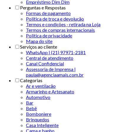
Empréstimo Dim Dim
Perguntas e Respostas
Formas de pagamento
Política de troca e devolução
Termos e condições - retirada na Loja
Termos de compras internacionais
Politica de privacidade
Mapa do site
Serviços ao cliente
WhatsApp | (21) 97971-2181
Central de atendimento
Canal Confidencial
Assessoria de Imprensa |
paula@agenciaamais.com.br
Categorias
Ar e ventilação
Armarinho e Artesanato
Automotivo
Bar
Bebê
Bomboniere
Brinquedos
Casa Inteligente
Cama e banho