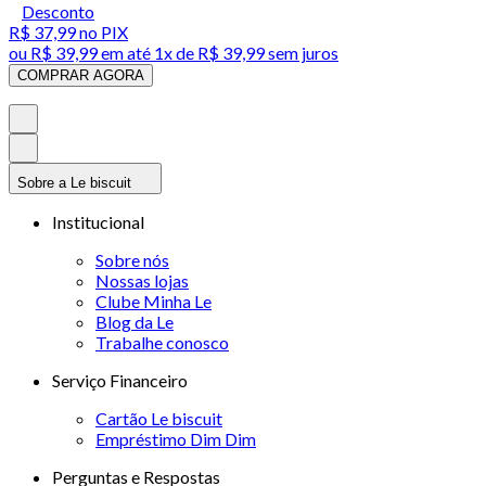
Desconto
R$ 37,99
no PIX
ou
R$ 39,99
em até 1x de
R$ 39,99
sem juros
COMPRAR AGORA
Sobre a Le biscuit
Institucional
Sobre nós
Nossas lojas
Clube Minha Le
Blog da Le
Trabalhe conosco
Serviço Financeiro
Cartão Le biscuit
Empréstimo Dim Dim
Perguntas e Respostas