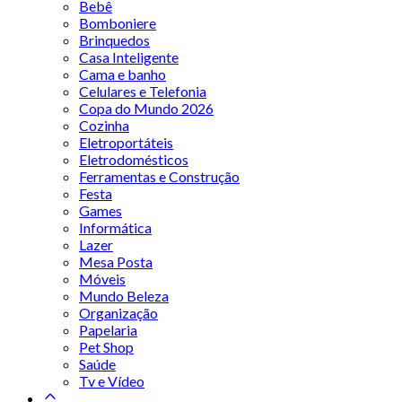
Bebê
Bomboniere
Brinquedos
Casa Inteligente
Cama e banho
Celulares e Telefonia
Copa do Mundo 2026
Cozinha
Eletroportáteis
Eletrodomésticos
Ferramentas e Construção
Festa
Games
Informática
Lazer
Mesa Posta
Móveis
Mundo Beleza
Organização
Papelaria
Pet Shop
Saúde
Tv e Vídeo