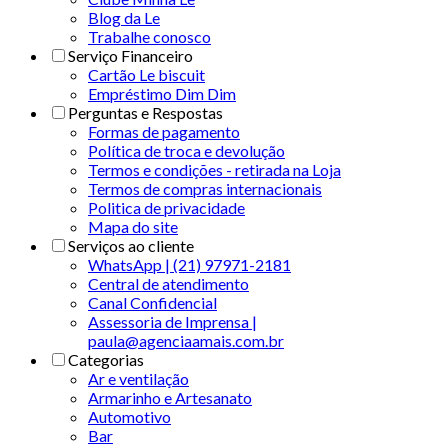
Blog da Le
Trabalhe conosco
Serviço Financeiro
Cartão Le biscuit
Empréstimo Dim Dim
Perguntas e Respostas
Formas de pagamento
Política de troca e devolução
Termos e condições - retirada na Loja
Termos de compras internacionais
Politica de privacidade
Mapa do site
Serviços ao cliente
WhatsApp | (21) 97971-2181
Central de atendimento
Canal Confidencial
Assessoria de Imprensa |
paula@agenciaamais.com.br
Categorias
Ar e ventilação
Armarinho e Artesanato
Automotivo
Bar