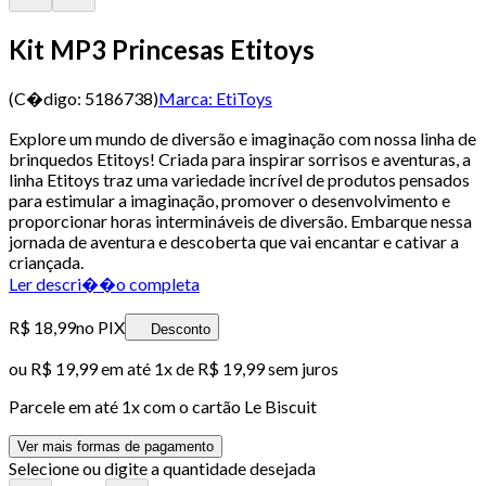
Kit MP3 Princesas Etitoys
(C�digo:
5186738
)
Marca:
EtiToys
Explore um mundo de diversão e imaginação com nossa linha de
brinquedos Etitoys! Criada para inspirar sorrisos e aventuras, a
linha Etitoys traz uma variedade incrível de produtos pensados
para estimular a imaginação, promover o desenvolvimento e
proporcionar horas intermináveis de diversão. Embarque nessa
jornada de aventura e descoberta que vai encantar e cativar a
criançada.
Ler descri��o completa
R$ 18,99
no PIX
Desconto
ou
R$ 19,99
em até 1x de
R$ 19,99
sem juros
Parcele em até
1
x com o cartão
Le Biscuit
Ver mais formas de pagamento
Selecione ou digite a quantidade desejada